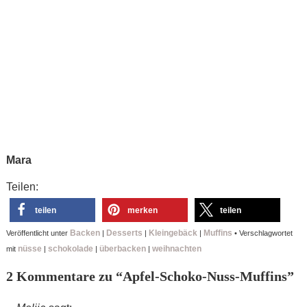
Mara
Teilen:
teilen
merken
teilen
Backen
Desserts
Kleingebäck
Muffins
Veröffentlicht unter
|
|
|
•
Verschlagwortet
nüsse
schokolade
überbacken
weihnachten
mit
|
|
|
2 Kommentare zu “
Apfel-Schoko-Nuss-Muffins
”