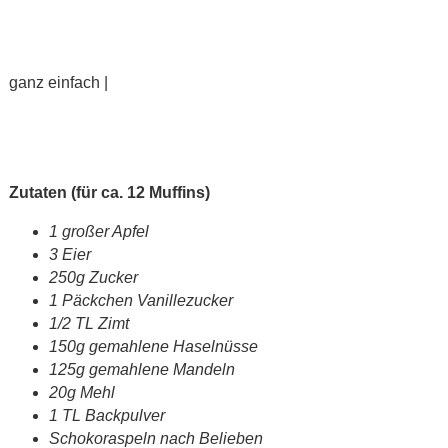
ganz einfach |
Zutaten (für ca. 12 Muffins)
1 großer Apfel
3 Eier
250g Zucker
1 Päckchen Vanillezucker
1/2 TL Zimt
150g gemahlene Haselnüsse
125g gemahlene Mandeln
20g Mehl
1 TL Backpulver
Schokoraspeln nach Belieben