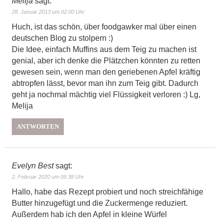
Melija
sagt:
28. Januar 2013 um 02:00 Uhr
Huch, ist das schön, über foodgawker mal über einen
deutschen Blog zu stolpern :)
Die Idee, einfach Muffins aus dem Teig zu machen ist
genial, aber ich denke die Plätzchen könnten zu retten
gewesen sein, wenn man den geriebenen Apfel kräftig
abtropfen lässt, bevor man ihn zum Teig gibt. Dadurch
geht ja nochmal mächtig viel Flüssigkeit verloren :) Lg,
Melija
ANTWORTEN
Evelyn Best
sagt:
2. Februar 2020 um 09:38 Uhr
Hallo, habe das Rezept probiert und noch streichfähige
Butter hinzugefügt und die Zuckermenge reduziert.
Außerdem hab ich den Apfel in kleine Würfel