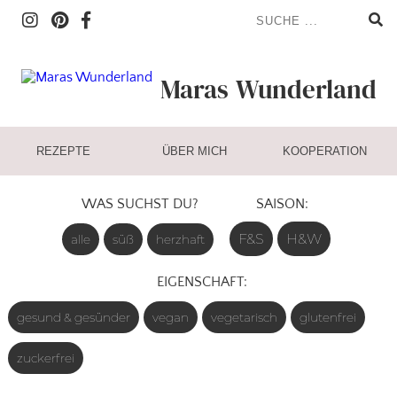
Maras
Wunderland
REZEPTE
ÜBER MICH
KOOPERATION
WAS SUCHST DU?
SAISON:
F&S
H&W
alle
süß
herzhaft
EIGENSCHAFT:
gesund & gesünder
vegan
vegetarisch
glutenfrei
zuckerfrei