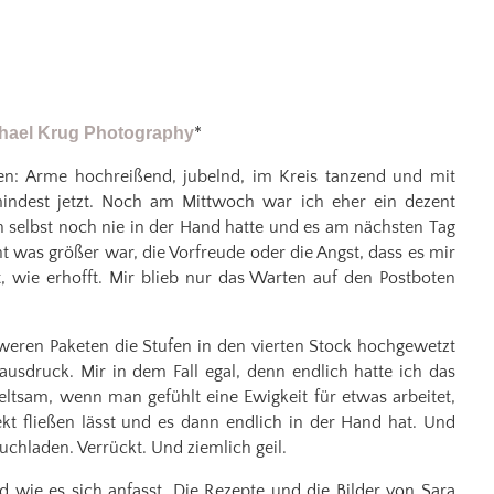
hael Krug Photography
*
en: Arme hochreißend, jubelnd, im Kreis tanzend und mit
indest jetzt. Noch am Mittwoch war ich eher ein dezent
 selbst noch nie in der Hand hatte und es am nächsten Tag
cht was größer war, die Vorfreude oder die Angst, dass es mir
t, wie erhofft. Mir blieb nur das Warten auf den Postboten
weren Paketen die Stufen in den vierten Stock hochgewetzt
usdruck. Mir in dem Fall egal, denn endlich hatte ich das
eltsam, wenn man gefühlt eine Ewigkeit für etwas arbeitet,
ekt fließen lässt und es dann endlich in der Hand hat. Und
uchladen. Verrückt. Und ziemlich geil.
d wie es sich anfasst. Die Rezepte und die Bilder von Sara