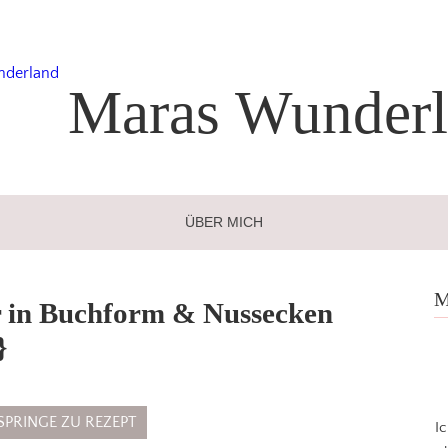
Maras
Wunderl
ÜBER MICH
M
r in Buchform & Nussecken
}
SPRINGE ZU REZEPT
I