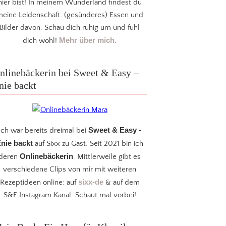
hier bist! In meinem Wunderland findest du
eine Leidenschaft: (gesünderes) Essen und
Bilder davon. Schau dich ruhig um und fühl
Mehr über mich.
dich wohl!
nlinebäckerin bei Sweet & Easy –
nie backt
Sweet & Easy -
Ich war bereits dreimal bei
nie backt
auf Sixx zu Gast. Seit 2021 bin ich
Onlinebäckerin
deren
. Mittlerweile gibt es
verschiedene Clips von mir mit weiteren
sixx-de
Rezeptideen online: auf
& auf dem
S&E Instagram Kanal. Schaut mal vorbei!