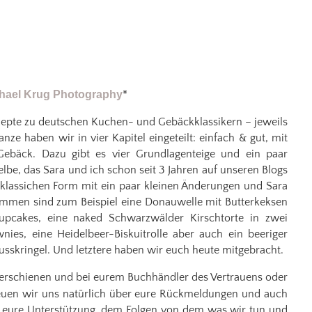
hael Krug Photography
*
epte zu deutschen Kuchen- und Gebäckklassikern – jeweils
nze haben wir in vier Kapitel eingeteilt: einfach & gut, mit
 Gebäck. Dazu gibt es vier Grundlagenteige und ein paar
lbe, das Sara und ich schon seit 3 Jahren auf unseren Blogs
 klassichen Form mit ein paar kleinen Änderungen und Sara
mmen sind zum Beispiel eine Donauwelle mit Butterkeksen
pcakes, eine naked Schwarzwälder Kirschtorte in zwei
es, eine Heidelbeer-Biskuitrolle aber auch ein beeriger
sskringel. Und letztere haben wir euch heute mitgebracht.
g erschienen und bei eurem Buchhändler des Vertrauens oder
freuen wir uns natürlich über eure Rückmeldungen und auch
r eure Unterstützung, dem Folgen von dem was wir tun und