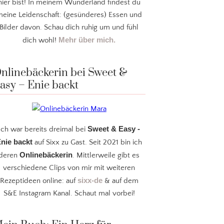
hier bist! In meinem Wunderland findest du
eine Leidenschaft: (gesünderes) Essen und
Bilder davon. Schau dich ruhig um und fühl
Mehr über mich.
dich wohl!
nlinebäckerin bei Sweet &
asy – Enie backt
Sweet & Easy -
Ich war bereits dreimal bei
nie backt
auf Sixx zu Gast. Seit 2021 bin ich
Onlinebäckerin
deren
. Mittlerweile gibt es
verschiedene Clips von mir mit weiteren
sixx-de
Rezeptideen online: auf
& auf dem
S&E Instagram Kanal. Schaut mal vorbei!