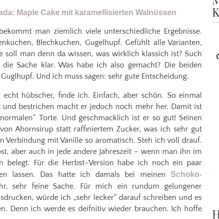
M
K
bekommt man ziemlich viele unterschiedliche Ergebnisse.
enkuchen, Blechkuchen, Gugelhupf. Gefühlt alle Varianten,
e soll man denn da wissen, was wirklich klassich ist? Such
t die Sache klar. Was habe ich also gemacht? Die beiden
d Guglhupf. Und ich muss sagen: sehr gute Entscheidung.
n echt hübscher, finde ich. Einfach, aber schön. So einmal
t und bestrichen macht er jedoch noch mehr her. Damit ist
 „normalen“ Torte. Und geschmacklich ist er so gut! Seinen
on Ahornsirup statt raffiniertem Zucker, was ich sehr gut
 Verbindung mit Vanille so aromatisch. Steh ich voll drauf.
st, aber auch in jede andere Jahreszeit – wenn man ihn im
 belegt. Für die Herbst-Version habe ich noch ein paar
eren lassen. Das hatte ich damals bei meinen
Schoko-
r, sehr feine Sache. Für mich ein rundum gelungener
sdrucken, würde ich „sehr lecker“ darauf schreiben und es
n. Denn ich werde es deifnitiv wieder brauchen. Ich hoffe
H