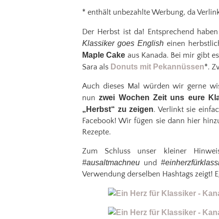
* enthält unbezahlte Werbung, da Verli
Der Herbst ist da! Entsprechend habe
Klassiker goes English
einen herbstlic
Maple Cake
aus Kanada. Bei mir gibt es
Sara als
Donuts mit Pekannüssen
*. Z
Auch dieses Mal würden wir gerne wiss
nun
zwei Wochen Zeit uns eure Kl
„Herbst“ zu zeigen
. Verlinkt sie einf
Facebook! Wir fügen sie dann hier hinzu 
Rezepte.
Zum Schluss unser kleiner Hinwei
#ausaltmachneu
und
#einherzfürklass
Verwendung derselben Hashtags zeigt! E