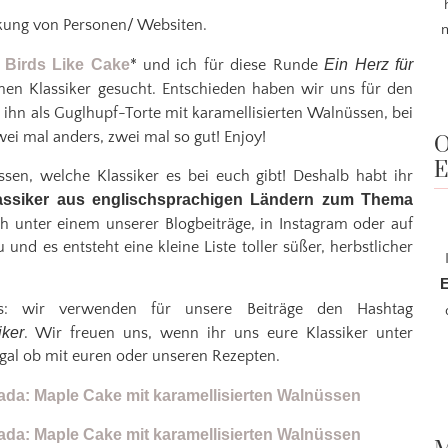
nkung von Personen/ Websiten.
m
n
Birds Like Cake
* und ich für diese Runde
Ein Herz für
hen Klassiker gesucht. Entschieden haben wir uns für den
 ihn als Guglhupf-Torte mit karamellisierten Walnüssen, bei
wei mal anders, zwei mal so gut! Enjoy!
O
E
en, welche Klassiker es bei euch gibt! Deshalb habt ihr
assiker aus englischsprachigen Ländern zum Thema
ach unter einem unserer Blogbeiträge, in Instagram oder auf
und es entsteht eine kleine Liste toller süßer, herbstlicher
E
s: wir verwenden für unsere Beiträge den Hashtag
iker
. Wir freuen uns, wenn ihr uns eure Klassiker unter
gal ob mit euren oder unseren Rezepten.