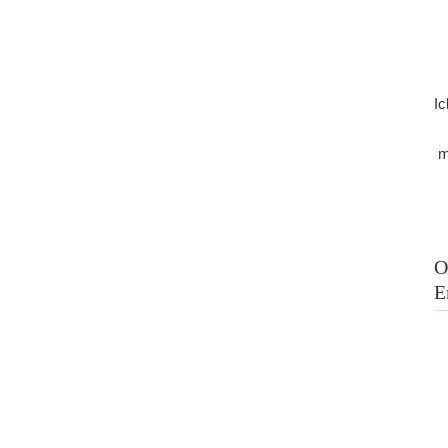
Ic
m
O
E