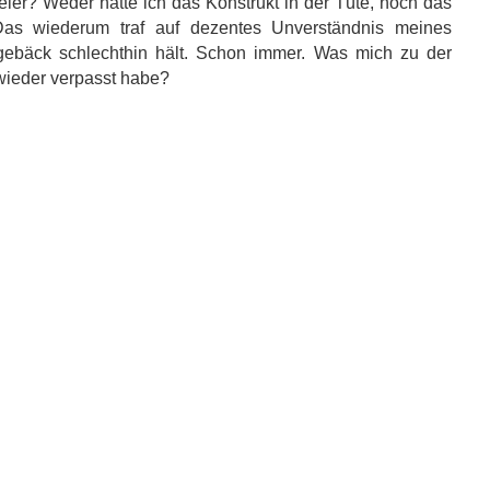
teier? Weder hatte ich das Konstrukt in der Tüte, noch das
Das wiederum traf auf dezentes Unverständnis meines
gebäck schlechthin hält. Schon immer. Was mich zu der
wieder verpasst habe?