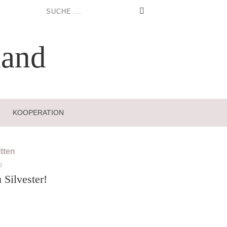
and
KOOPERATION
6
 Silvester!
}