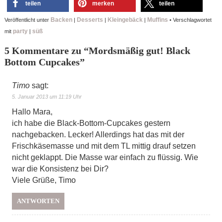
teilen
merken
teilen
Backen
Desserts
Kleingebäck
Muffins
Veröffentlicht unter
|
|
|
•
Verschlagwortet
party
süß
mit
|
5 Kommentare zu “
Mordsmäßig gut! Black
Bottom Cupcakes
”
Timo
sagt:
5. Januar 2013 um 11:19 Uhr
Hallo Mara,
ich habe die Black-Bottom-Cupcakes gestern
nachgebacken. Lecker! Allerdings hat das mit der
Frischkäsemasse und mit dem TL mittig drauf setzen
nicht geklappt. Die Masse war einfach zu flüssig. Wie
war die Konsistenz bei Dir?
Viele Grüße, Timo
ANTWORTEN