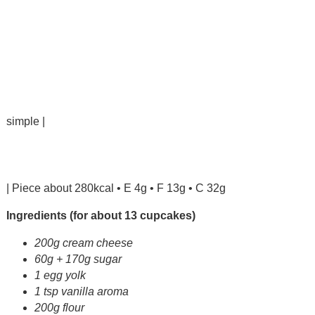
simple |
| Piece about 280kcal • E 4g • F 13g • C 32g
Ingredients (for about 13 cupcakes)
200g cream cheese
60g + 170g sugar
1 egg yolk
1
tsp
vanilla aroma
200g flour