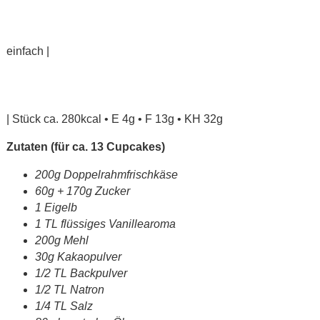
einfach |
| Stück ca. 280kcal • E 4g • F 13g • KH 32g
Zutaten (für ca. 13 Cupcakes)
200g Doppelrahmfrischkäse
60g + 170g Zucker
1 Eigelb
1 TL flüssiges Vanillearoma
200g Mehl
30g Kakaopulver
1/2 TL Backpulver
1/2 TL Natron
1/4 TL Salz