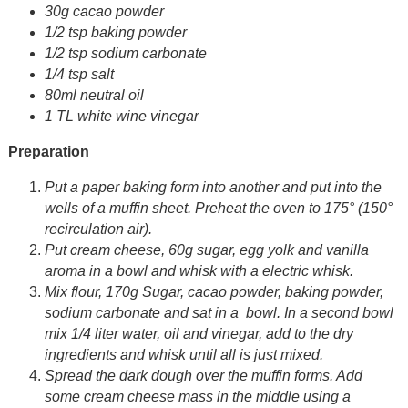
30g cacao powder
1/2
tsp
baking powder
1/2
tsp
sodium carbonate
1/4 tsp salt
80ml neutral oil
1 TL white wine vinegar
Preparation
Put a paper baking form into another and put into the
wells of a muffin sheet. Preheat the oven to 175° (150°
recirculation air).
Put cream cheese, 60g sugar, egg yolk and vanilla
aroma in a bowl and whisk with a electric whisk.
Mix flour, 170g Sugar, cacao powder, baking powder,
sodium carbonate and sat in a bowl. In a second bowl
mix 1/4 liter water, oil and vinegar, add to the dry
ingredients and whisk until all is just mixed.
Spread the dark dough over the muffin forms. Add
some cream cheese mass in the middle using a