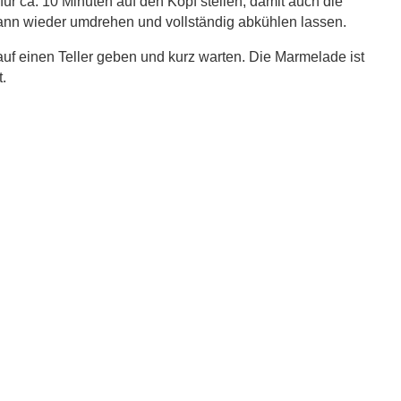
für ca. 10 Minuten auf den Kopf stellen, damit auch die
Dann wieder umdrehen und vollständig abkühlen lassen.
auf einen Teller geben und kurz warten. Die Marmelade ist
t.