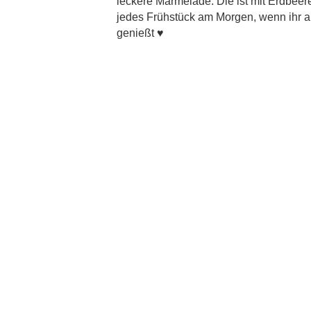
leckere Marmelade. Die ist mit Erdbee
jedes Frühstück am Morgen, wenn ihr a
genießt ♥