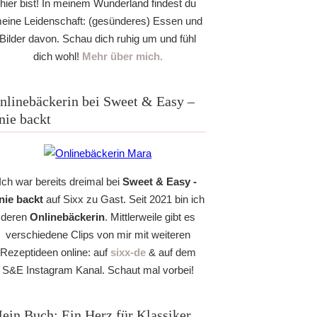
hier bist! In meinem Wunderland findest du
eine Leidenschaft: (gesünderes) Essen und
Bilder davon. Schau dich ruhig um und fühl
dich wohl!
Mehr über mich.
nlinebäckerin bei Sweet & Easy –
nie backt
Ich war bereits dreimal bei
Sweet & Easy -
nie backt
auf Sixx zu Gast. Seit 2021 bin ich
deren
Onlinebäckerin
. Mittlerweile gibt es
verschiedene Clips von mir mit weiteren
Rezeptideen online: auf
sixx-de
& auf dem
S&E Instagram Kanal. Schaut mal vorbei!
ein Buch: Ein Herz für Klassiker