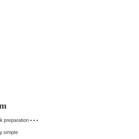
am
k preparation • • •
ry simple