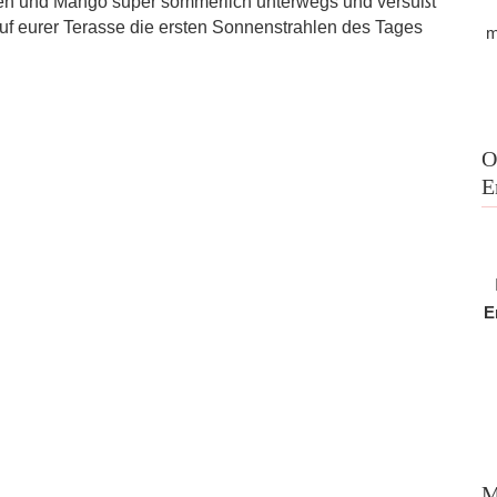
ren und Mango super sommerlich unterwegs und versüßt
uf eurer Terasse die ersten Sonnenstrahlen des Tages
m
O
E
E
M