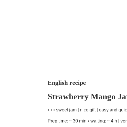
English recipe
Strawberry Mango J
• • • sweet jam | nice gift | easy and quic
Prep time: ~ 30 min • waiting: ~ 4 h | ve