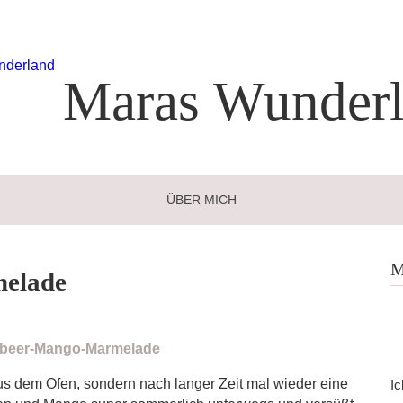
Maras
Wunderl
ÜBER MICH
M
elade
s dem Ofen, sondern nach langer Zeit mal wieder eine
Ic