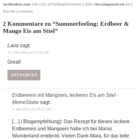
Alle
Eis
Frühling&Sommer
Süß
eis
Veröffentlicht unter
|
|
|
•
Verschlagwortet mit
|
früchte
sommer
|
2 Kommentare zu “
Summerfeeling: Erdbeer &
Mango Eis am Stiel
”
Lana
sagt:
22. Juni 2014 um 17:51 Uhr
Great!
ANTWORTEN
Erdbeereis mit Mangoeis, leckeres Eis am Stiel -
MeineStube
sagt:
4. Mai 2021 um 23:12 Uhr
[…] / Blogempfehlung): Das Rezept für dieses leckere
Erdbeereis und Mangoeis habe ich bei Maras
Wunderland entdeckt. Vielen Dank Mara, für das tolle