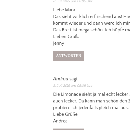
8. Juli 2015 um 08:05 Uhr
Liebe Mara.
Das sieht wirklich erfrischend aus! H
kommt wieder und dann werd ich mir 
Das Brett ist mega schön. Ich hüpfe ma
Lieben Gruß,
Jenny
ANTWORTEN
Andrea
sagt:
8. Juli 2015 um 08:08 Uhr
Die Limonade sieht ja mal echt lecker 
auch lecker. Da kann man schön den 
probiere ich jedenfalls gleich mal aus.
Liebe Grüße
Andrea