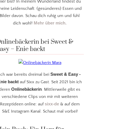
hier bist! In meinem Wunderland findest du
eine Leidenschaft: (gesünderes) Essen und
Bilder davon. Schau dich ruhig um und fühl
Mehr über mich.
dich wohl!
nlinebäckerin bei Sweet &
asy – Enie backt
Sweet & Easy -
Ich war bereits dreimal bei
nie backt
auf Sixx zu Gast. Seit 2021 bin ich
Onlinebäckerin
deren
. Mittlerweile gibt es
verschiedene Clips von mir mit weiteren
sixx-de
Rezeptideen online: auf
& auf dem
S&E Instagram Kanal. Schaut mal vorbei!