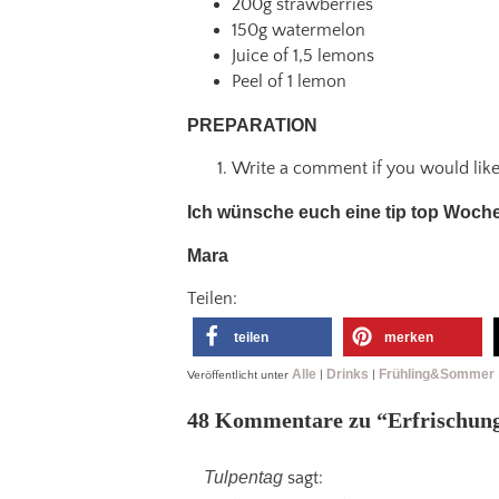
200g strawberries
150g watermelon
Juice of 1,5 lemons
Peel of 1 lemon
PREPARATION
Write a comment if you would like t
Ich wünsche euch eine tip top Woche
Mara
Teilen:
teilen
merken
Alle
Drinks
Frühling&Sommer
Veröffentlicht unter
|
|
48 Kommentare zu “
Erfrischun
Tulpentag
sagt: