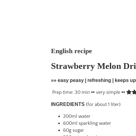
English recipe
Strawberry Melon Dr
»» easy peasy | refreshing | keeps up
Prep time: 30 min
••
very simple
••
INGREDIENTS
(for about 1 liter)
200ml water
600ml sparkling water
60g sugar