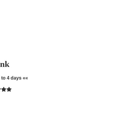
ink
 to 4 days ««