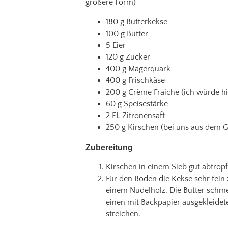
größere Form)
180 g Butterkekse
100 g Butter
5 Eier
120 g Zucker
400 g Magerquark
400 g Frischkäse
200 g Crème Fraîche (ich würde 
60 g Speisestärke
2 EL Zitronensaft
250 g Kirschen (bei uns aus dem G
Zubereitung
Kirschen in einem Sieb gut abtropf
Für den Boden die Kekse sehr fein 
einem Nudelholz. Die Butter schm
einen mit Backpapier ausgekleidet
streichen.