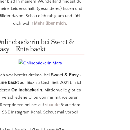
hier bist! In meinem Wunderland findest du
eine Leidenschaft: (gesünderes) Essen und
Bilder davon. Schau dich ruhig um und fühl
Mehr über mich.
dich wohl!
nlinebäckerin bei Sweet &
asy – Enie backt
Sweet & Easy -
Ich war bereits dreimal bei
nie backt
auf Sixx zu Gast. Seit 2021 bin ich
Onlinebäckerin
deren
. Mittlerweile gibt es
verschiedene Clips von mir mit weiteren
sixx-de
Rezeptideen online: auf
& auf dem
S&E Instagram Kanal. Schaut mal vorbei!