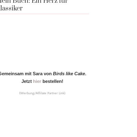
ein Buch: Ein Herz für
lassiker
Gemeinsam mit Sara von
Birds like Cake
.
Jetzt
hier
bestellen!
(Werbung/Affiliate Partner Link)