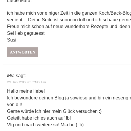
Liebe Mara,
ich habe mich vor einiger Zeit in die ganzen Koch/Back-Blo
verliebt….Deine Seite ist soooooo toll und ich schaue gerne b
Freue mich schon auf neue wunderbare Rezepte und Ideen 
Sei lieb gegruesst
Susi
ANTWORTEN
Mia
sagt:
26. Juni 2013 um 13:43 Uhr
Hallo meine liebe!
Ich bewundere deinen Blog ja sowieso und bin ein rieseng
von dir!
Gerne würde ich hier mein Glück versuchen :)
Geteilt habe ich es auch auf fb!
Vlg und mach weitere so! Mia he ( fb)