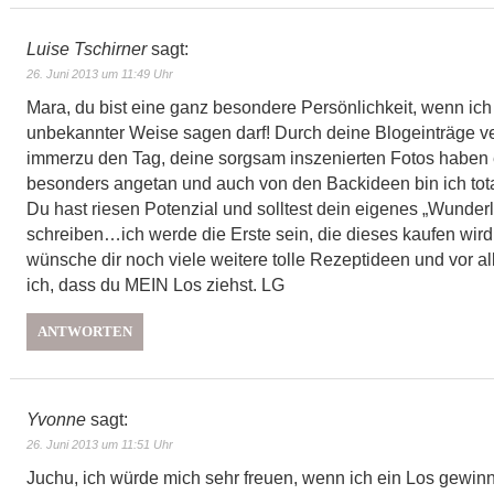
Luise Tschirner
sagt:
26. Juni 2013 um 11:49 Uhr
Mara, du bist eine ganz besondere Persönlichkeit, wenn ich
unbekannter Weise sagen darf! Durch deine Blogeinträge ve
immerzu den Tag, deine sorgsam inszenierten Fotos haben 
besonders angetan und auch von den Backideen bin ich total
Du hast riesen Potenzial und solltest dein eigenes „Wunde
schreiben…ich werde die Erste sein, die dieses kaufen wird!
wünsche dir noch viele weitere tolle Rezeptideen und vor al
ich, dass du MEIN Los ziehst. LG
ANTWORTEN
Yvonne
sagt:
26. Juni 2013 um 11:51 Uhr
Juchu, ich würde mich sehr freuen, wenn ich ein Los gewin