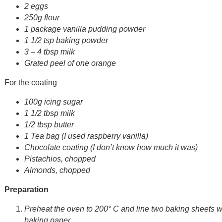
2 eggs
250g flour
1 package vanilla pudding powder
1 1/2 tsp baking powder
3 – 4 tbsp milk
Grated peel of one orange
For the coating
100g icing sugar
1 1/2 tbsp milk
1/2 tbsp butter
1 Tea bag (I used raspberry vanilla)
Chocolate coating (I don’t know how much it was)
Pistachios, chopped
Almonds, chopped
Preparation
Preheat the oven to 200° C and line two baking sheets w
baking paper.