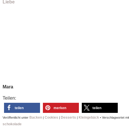
Liebe
Mara
Teilen:
teilen
merken
teilen
Backen
Cookies
Desserts
Kleingebäck
Veröffentlicht unter
|
|
|
•
Verschlagwortet mi
schokolade