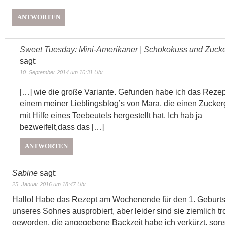
ANTWORTEN
Sweet Tuesday: Mini-Amerikaner | Schokokuss und Zucke
sagt:
10. September 2014 um 10:31 Uhr
[…] wie die große Variante. Gefunden habe ich das Rezep
einem meiner Lieblingsblog’s von Mara, die einen Zucke
mit Hilfe eines Teebeutels hergestellt hat. Ich hab ja
bezweifelt,dass das […]
ANTWORTEN
Sabine
sagt:
25. Januar 2016 um 18:47 Uhr
Hallo! Habe das Rezept am Wochenende für den 1. Geburts
unseres Sohnes ausprobiert, aber leider sind sie ziemlich t
geworden, die angegebene Backzeit habe ich verkürzt, sons