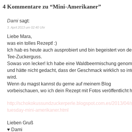
4 Kommentare zu “
Mini-Amerikaner
”
Dami
sagt:
3. April 2013 um 02:40 Uhr
Liebe Mara,
was ein tolles Rezept! :)
Ich hab es heute auch ausprobiert und bin begeistert von d
Tee-Zuckerguss.
Sowas von lecker! Ich habe eine Waldbeermischung geno
und hätte nicht gedacht, dass der Geschmack wirklich so in
wird.
Wenn du magst kannst du gerne auf meinem Blog
vorbeischauen, wo ich dein Rezept mit Fotos veröffentlicht 
http://schokokussundzuckerperle.blogspot.com.es/2013/04/
tuesday-mini-amerikaner.html
Lieben Gruß
♥ Dami