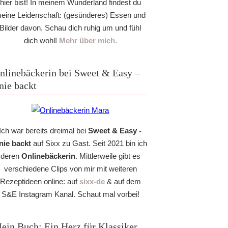
hier bist! In meinem Wunderland findest du
eine Leidenschaft: (gesünderes) Essen und
Bilder davon. Schau dich ruhig um und fühl
dich wohl!
Mehr über mich.
nlinebäckerin bei Sweet & Easy –
nie backt
Ich war bereits dreimal bei
Sweet & Easy -
nie backt
auf Sixx zu Gast. Seit 2021 bin ich
deren
Onlinebäckerin
. Mittlerweile gibt es
verschiedene Clips von mir mit weiteren
Rezeptideen online: auf
sixx-de
& auf dem
S&E Instagram Kanal. Schaut mal vorbei!
ein Buch: Ein Herz für Klassiker