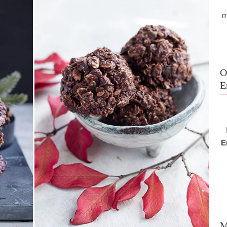
m
O
E
E
M