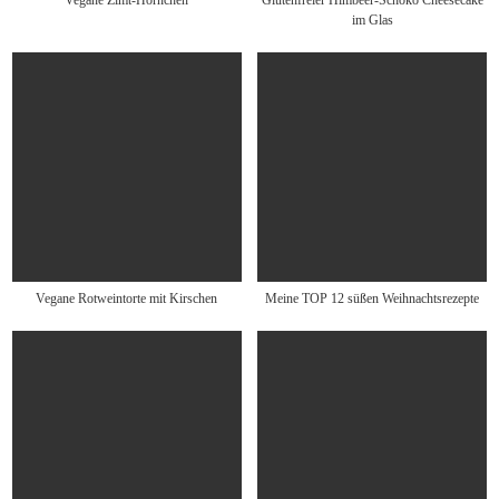
Vegane Zimt-Hörnchen
Glutenfreier Himbeer-Schoko Cheesecake
im Glas
Vegane Rotweintorte mit Kirschen
Meine TOP 12 süßen Weihnachtsrezepte