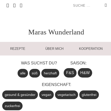
Maras
Wunderland
REZEPTE
ÜBER MICH
KOOPERATION
WAS SUCHST DU?
SAISON:
F&S
H&W
alle
süß
herzhaft
EIGENSCHAFT:
gesund & gesünder
vegan
vegetarisch
glutenfrei
zuckerfrei