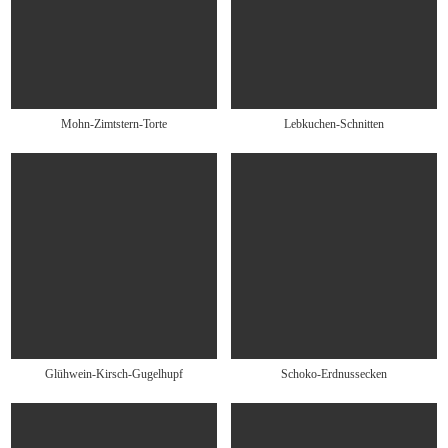
Mohn-Zimtstern-Torte
Lebkuchen-Schnitten
Glühwein-Kirsch-Gugelhupf
Schoko-Erdnussecken