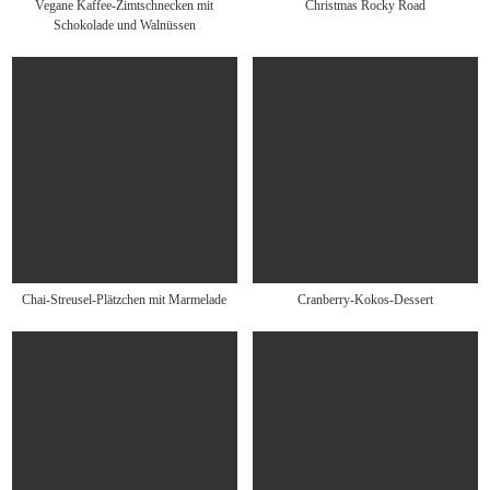
Vegane Kaffee-Zimtschnecken mit
Christmas Rocky Road
Schokolade und Walnüssen
Chai-Streusel-Plätzchen mit Marmelade
Cranberry-Kokos-Dessert