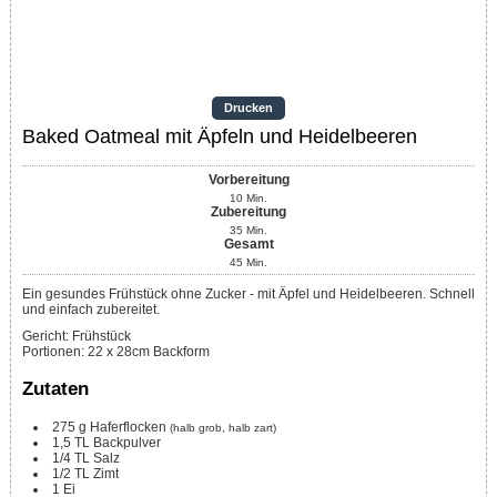
Drucken
Baked Oatmeal mit Äpfeln und Heidelbeeren
Vorbereitung
10
Min.
Zubereitung
35
Min.
Gesamt
45
Min.
Ein gesundes Frühstück ohne Zucker - mit Äpfel und Heidelbeeren. Schnell
und einfach zubereitet.
Gericht:
Frühstück
Portionen
:
22
x 28cm Backform
Zutaten
275
g
Haferflocken
(halb grob, halb zart)
1,5
TL
Backpulver
1/4
TL
Salz
1/2
TL
Zimt
1
Ei