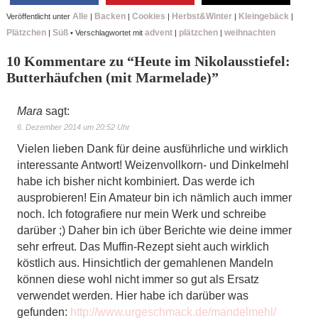
Alle
Backen
Cookies
Herbst&Winter
Kleingebäck
Veröffentlicht unter
|
|
|
|
|
Plätzchen
Süß
advent
plätzchen
weihnachten
|
•
Verschlagwortet mit
|
|
10 Kommentare zu “
Heute im Nikolausstiefel:
Butterhäufchen (mit Marmelade)
”
Mara
sagt:
6. Dezember 2014 um 20:52 Uhr
Vielen lieben Dank für deine ausführliche und wirklich
interessante Antwort! Weizenvollkorn- und Dinkelmehl
habe ich bisher nicht kombiniert. Das werde ich
ausprobieren! Ein Amateur bin ich nämlich auch immer
noch. Ich fotografiere nur mein Werk und schreibe
darüber ;) Daher bin ich über Berichte wie deine immer
sehr erfreut. Das Muffin-Rezept sieht auch wirklich
köstlich aus. Hinsichtlich der gemahlenen Mandeln
können diese wohl nicht immer so gut als Ersatz
verwendet werden. Hier habe ich darüber was
gefunden:
http://www.urgeschmack.de/mandelmehl/