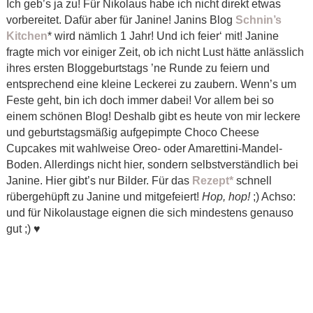
Ich geb’s ja zu! Für Nikolaus habe ich nicht direkt etwas
vorbereitet. Dafür aber für Janine! Janins Blog
Schnin’s
Kitchen
* wird nämlich 1 Jahr! Und ich feier‘ mit! Janine
fragte mich vor einiger Zeit, ob ich nicht Lust hätte anlässlich
ihres ersten Bloggeburtstags ’ne Runde zu feiern und
entsprechend eine kleine Leckerei zu zaubern. Wenn’s um
Feste geht, bin ich doch immer dabei! Vor allem bei so
einem schönen Blog! Deshalb gibt es heute von mir leckere
und geburtstagsmäßig aufgepimpte Choco Cheese
Cupcakes mit wahlweise Oreo- oder Amarettini-Mandel-
Boden. Allerdings nicht hier, sondern selbstverständlich bei
Janine. Hier gibt’s nur Bilder. Für das
Rezept*
schnell
rübergehüpft zu Janine und mitgefeiert!
Hop, hop!
;) Achso:
und für Nikolaustage eignen die sich mindestens genauso
gut ;)
♥