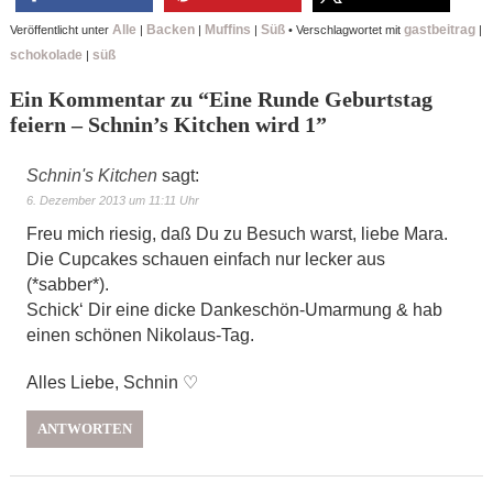
Alle
Backen
Muffins
Süß
gastbeitrag
Veröffentlicht unter
|
|
|
•
Verschlagwortet mit
|
schokolade
süß
|
Ein Kommentar zu “
Eine Runde Geburtstag
feiern – Schnin’s Kitchen wird 1
”
Schnin's Kitchen
sagt:
6. Dezember 2013 um 11:11 Uhr
Freu mich riesig, daß Du zu Besuch warst, liebe Mara.
Die Cupcakes schauen einfach nur lecker aus
(*sabber*).
Schick‘ Dir eine dicke Dankeschön-Umarmung & hab
einen schönen Nikolaus-Tag.
Alles Liebe, Schnin ♡
ANTWORTEN