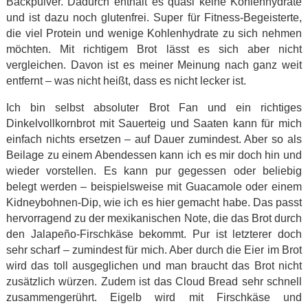
Backpulver. Dadurch enthält es quasi keine Kohlenhydrate
und ist dazu noch glutenfrei. Super für Fitness-Begeisterte,
die viel Protein und wenige Kohlenhydrate zu sich nehmen
möchten. Mit richtigem Brot lässt es sich aber nicht
vergleichen. Davon ist es meiner Meinung nach ganz weit
entfernt – was nicht heißt, dass es nicht lecker ist.
Ich bin selbst absoluter Brot Fan und ein richtiges
Dinkelvollkornbrot mit Sauerteig und Saaten kann für mich
einfach nichts ersetzen – auf Dauer zumindest. Aber so als
Beilage zu einem Abendessen kann ich es mir doch hin und
wieder vorstellen. Es kann pur gegessen oder beliebig
belegt werden – beispielsweise mit Guacamole oder einem
Kidneybohnen-Dip, wie ich es hier gemacht habe. Das passt
hervorragend zu der mexikanischen Note, die das Brot durch
den Jalapeño-Firschkäse bekommt. Pur ist letzterer doch
sehr scharf – zumindest für mich. Aber durch die Eier im Brot
wird das toll ausgeglichen und man braucht das Brot nicht
zusätzlich würzen. Zudem ist das Cloud Bread sehr schnell
zusammengerührt. Eigelb wird mit Firschkäse und