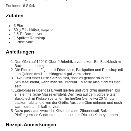
Portionen
:
8
Stück
Zutaten
3
Eier
80
g
Frischkäse,
Jalapeño
1,5
TL
Backpulver
1
Spritzer
Reissirup
1
Prise
Salz
Anleitungen
Den Ofen auf 150° C Ober-/ Unterhitze vorheizen. Ein Backblech mit
Backpapier auslegen.
Die Eier trenne. Eigelb mit Frischkäse, Backpulber und Reissirup mit
den Quirlen des Handrührgeräts gut vermischen.
Eiweiß mit einer Prise Salz so steif, dass es gerade so in der
Schüssel bleibt, wenn man sie umdreht. Es sollte also nicht zu steif
sein.
Eigelbmasse über das Eiweiß gießen und vorsichtig umrühren, bis
eine einheitliche Masse entsteht. Den Teig auf dem vorbereiteten
Backblech in Kleksen verteilen. Im heißen Ofen etwa 20 Minuten
backen - abhängig von der Größe. Aus dem Ofen nehmen und noch
warm oder auch kalt servieren.
Dazu passt aus Avocado, Kirschtomaten, Zitronensaft, Salz und
Pfeffer gemixte Guacamole oder auch ein Dip aus Kidneybohnen.
Rezept-Anmerkungen