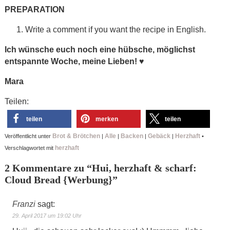
PREPARATION
Write a comment if you want the recipe in English.
Ich wünsche euch noch eine hübsche, möglichst
entspannte Woche, meine Lieben!
♥
Mara
Teilen:
teilen
merken
teilen
Brot & Brötchen
Alle
Backen
Gebäck
Herzhaft
Veröffentlicht unter
|
|
|
|
•
herzhaft
Verschlagwortet mit
2 Kommentare zu “
Hui, herzhaft & scharf:
Cloud Bread {Werbung}
”
Franzi
sagt:
29. April 2017 um 19:02 Uhr