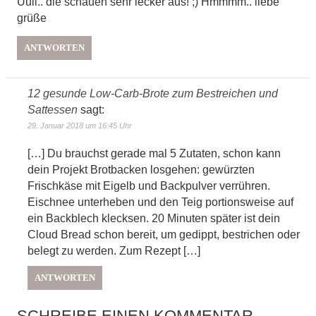
Uuii.. die schauen sehr lecker aus! ;) Hmmmm.. liebe
grüße
ANTWORTEN
12 gesunde Low-Carb-Brote zum Bestreichen und
Sattessen
sagt:
29. Januar 2018 um 16:45 Uhr
[…] Du brauchst gerade mal 5 Zutaten, schon kann
dein Projekt Brotbacken losgehen: gewürzten
Frischkäse mit Eigelb und Backpulver verrühren.
Eischnee unterheben und den Teig portionsweise auf
ein Backblech klecksen. 20 Minuten später ist dein
Cloud Bread schon bereit, um gedippt, bestrichen oder
belegt zu werden. Zum Rezept […]
ANTWORTEN
SCHREIBE EINEN KOMMENTAR