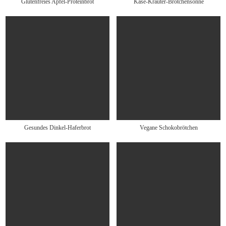
Glutenfreies Apfel-Proteinbrot
Käse-Kräuter-Brötchensonne
Gesundes Dinkel-Haferbrot
Vegane Schokobrötchen