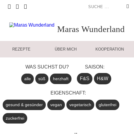
Maras
Wunderland
REZEPTE
ÜBER MICH
KOOPERATION
WAS SUCHST DU?
SAISON:
F&S
H&W
alle
süß
herzhaft
EIGENSCHAFT:
gesund & gesünder
vegan
vegetarisch
glutenfrei
zuckerfrei