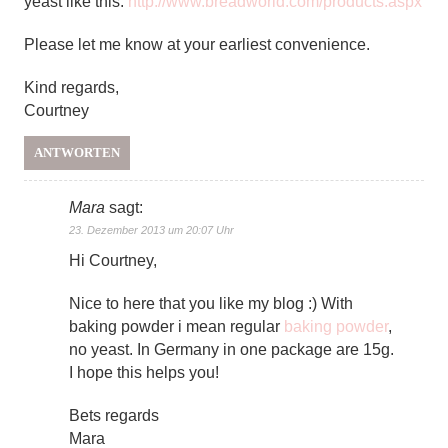
yeast like this:
http://www.breadworld.com/products.aspx
Please let me know at your earliest convenience.
Kind regards,
Courtney
ANTWORTEN
Mara
sagt:
23. Dezember 2013 um 20:07 Uhr
Hi Courtney,
Nice to here that you like my blog :) With
baking powder i mean regular
baking powder
,
no yeast. In Germany in one package are 15g.
I hope this helps you!
Bets regards
Mara