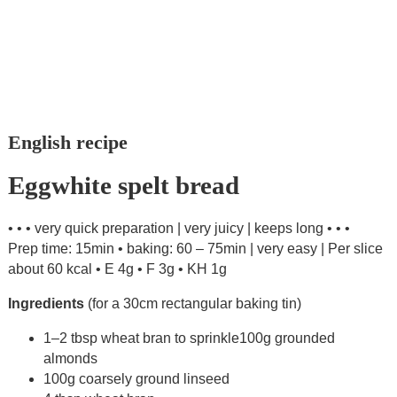
English recipe
Eggwhite spelt bread
• • • very quick preparation | very juicy | keeps long • • •
Prep time: 15min • baking: 60 – 75min | very easy | Per slice
about 60 kcal • E 4g • F 3g • KH 1g
Ingredients
(for a 30cm rectangular baking tin)
1–2 tbsp wheat bran to sprinkle100g grounded
almonds
100g coarsely ground linseed