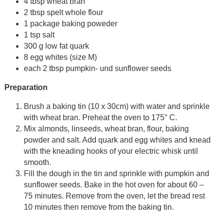
4 tbsp wheat bran
2 tbsp spelt whole flour
1 package baking poweder
1 tsp salt
300 g low fat quark
8 egg whites (size M)
each 2 tbsp pumpkin- und sunflower seeds
Preparation
Brush a baking tin (10 x 30cm) with water and sprinkle
with wheat bran. Preheat the oven to 175° C.
Mix almonds, linseeds, wheat bran, flour, baking
powder and salt. Add quark and egg whites and knead
with the kneading hooks of your electric whisk until
smooth.
Fill the dough in the tin and sprinkle with pumpkin and
sunflower seeds. Bake in the hot oven for about 60 –
75 minutes. Remove from the oven, let the bread rest
10 minutes then remove from the baking tin.