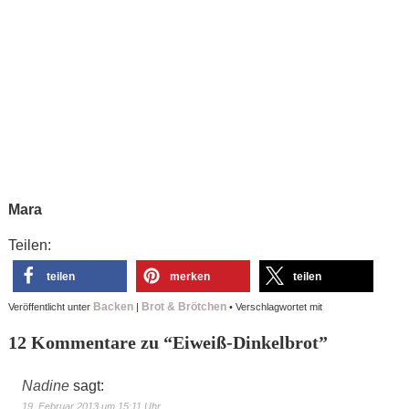
Mara
Teilen:
teilen
merken
teilen
Backen
Brot & Brötchen
Veröffentlicht unter
|
•
Verschlagwortet mit
12 Kommentare zu “
Eiweiß-Dinkelbrot
”
Nadine
sagt:
19. Februar 2013 um 15:11 Uhr