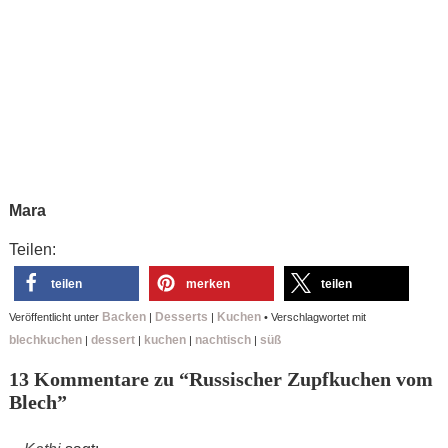
Mara
Teilen:
teilen
merken
teilen
Backen
Desserts
Kuchen
Veröffentlicht unter
|
|
•
Verschlagwortet mit
blechkuchen
dessert
kuchen
nachtisch
süß
|
|
|
|
13 Kommentare zu “
Russischer Zupfkuchen vom
Blech
”