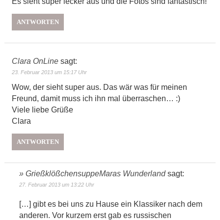
Es sieht super lecker aus und die Fotos sind fantastisch!
ANTWORTEN
Clara OnLine
sagt:
23. Februar 2013 um 15:17 Uhr
Wow, der sieht super aus. Das wär was für meinen
Freund, damit muss ich ihn mal überraschen… :)
Viele liebe Grüße
Clara
ANTWORTEN
» GrießklößchensuppeMaras Wunderland
sagt:
27. Februar 2013 um 13:22 Uhr
[…] gibt es bei uns zu Hause ein Klassiker nach dem
anderen. Vor kurzem erst gab es russischen