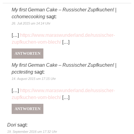
My first German Cake – Russischer Zupfkuchen! |
cchomecooking
sagt:
26. Juli 2015 um 14:14 Uhr
[…]
https://www.maraswunderland.de/russischer-
zupfkuchen-vom-blech/
[…]
ANTWORTEN
My first German Cake – Russischer Zupfkuchen! |
pcctesting
sagt:
14. August 2015 um 17:15 Uhr
[…]
https://www.maraswunderland.de/russischer-
zupfkuchen-vom-blech/
[…]
ANTWORTEN
Dori
sagt:
19. September 2016 um 17:32 Uhr