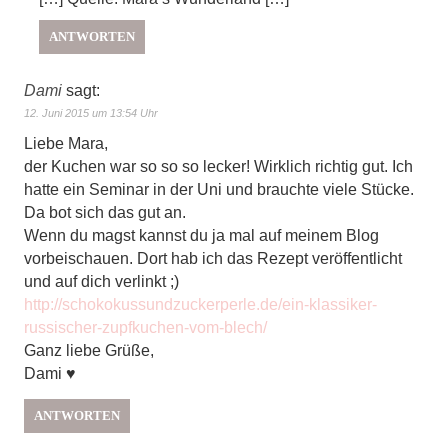
ANTWORTEN
Dami
sagt:
12. Juni 2015 um 13:54 Uhr
Liebe Mara,
der Kuchen war so so so lecker! Wirklich richtig gut. Ich
hatte ein Seminar in der Uni und brauchte viele Stücke.
Da bot sich das gut an.
Wenn du magst kannst du ja mal auf meinem Blog
vorbeischauen. Dort hab ich das Rezept veröffentlicht
und auf dich verlinkt ;)
http://schokokussundzuckerperle.de/ein-klassiker-
russischer-zupfkuchen-vom-blech/
Ganz liebe Grüße,
Dami ♥
ANTWORTEN