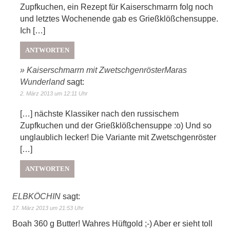
Zupfkuchen, ein Rezept für Kaiserschmarrn folg noch
und letztes Wochenende gab es Grießklößchensuppe.
Ich […]
ANTWORTEN
» Kaiserschmarrn mit ZwetschgenrösterMaras
Wunderland
sagt:
2. März 2013 um 12:11 Uhr
[…] nächste Klassiker nach den russischem
Zupfkuchen und der Grießklößchensuppe :o) Und so
unglaublich lecker! Die Variante mit Zwetschgenröster
[…]
ANTWORTEN
ELBKÖCHIN
sagt:
17. März 2013 um 21:53 Uhr
Boah 360 g Butter! Wahres Hüftgold ;-) Aber er sieht toll