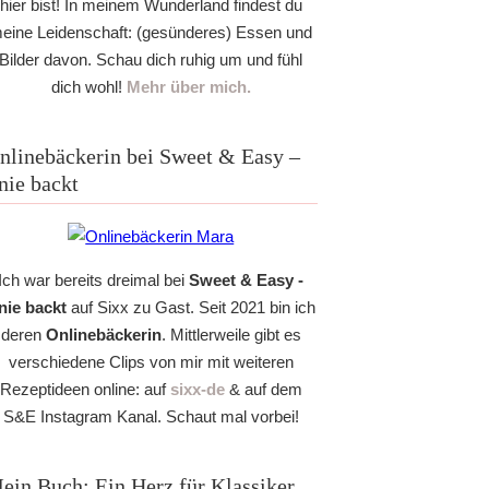
hier bist! In meinem Wunderland findest du
eine Leidenschaft: (gesünderes) Essen und
Bilder davon. Schau dich ruhig um und fühl
dich wohl!
Mehr über mich.
nlinebäckerin bei Sweet & Easy –
nie backt
Ich war bereits dreimal bei
Sweet & Easy -
nie backt
auf Sixx zu Gast. Seit 2021 bin ich
deren
Onlinebäckerin
. Mittlerweile gibt es
verschiedene Clips von mir mit weiteren
Rezeptideen online: auf
sixx-de
& auf dem
S&E Instagram Kanal. Schaut mal vorbei!
ein Buch: Ein Herz für Klassiker