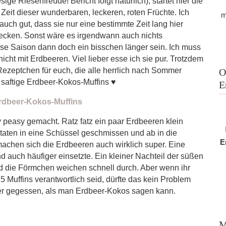
sige Riesenfreude! Bericht folgt natürlich), startet hier die
 Zeit dieser wunderbaren, leckeren, roten Früchte. Ich
m
r auch gut, dass sie nur eine bestimmte Zeit lang hier
mecken. Sonst wäre es irgendwann auch nichts
ese Saison dann doch ein bisschen länger sein. Ich muss
icht mit Erdbeeren. Viel lieber esse ich sie pur. Trotzdem
 Rezeptchen für euch, die alle herrlich nach Sommer
O
aftige Erdbeer-Kokos-Muffins ♥
E
y peasy gemacht. Ratz fatz ein paar Erdbeeren klein
taten in eine Schüssel geschmissen und ab in die
E
achen sich die Erdbeeren auch wirklich super. Eine
d auch häufiger einsetzte. Ein kleiner Nachteil der süßen
und die Förmchen weichen schnell durch. Aber wenn ihr
5 Muffins verantwortlich seid, dürfte das kein Problem
er gegessen, als man Erdbeer-Kokos sagen kann.
M