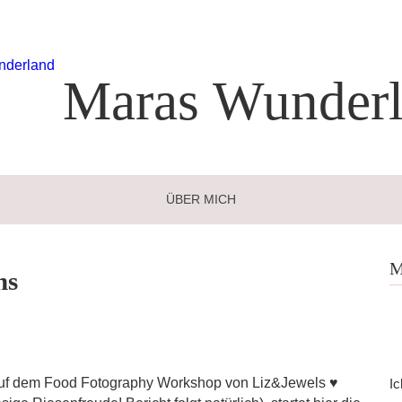
Maras
Wunderl
ÜBER MICH
M
ns
auf dem Food Fotography Workshop von Liz&Jewels ♥
Ic