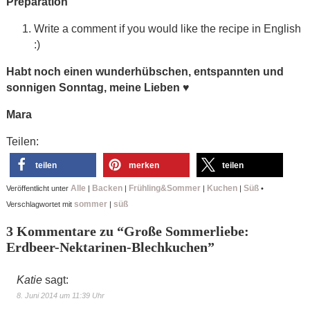
Preparation
Write a comment if you would like the recipe in English
:)
Habt noch einen wunderhübschen, entspannten und
sonnigen Sonntag, meine Lieben
♥
Mara
Teilen:
teilen
merken
teilen
Alle
Backen
Frühling&Sommer
Kuchen
Süß
Veröffentlicht unter
|
|
|
|
•
sommer
süß
Verschlagwortet mit
|
3 Kommentare zu “
Große Sommerliebe:
Erdbeer-Nektarinen-Blechkuchen
”
Katie
sagt:
8. Juni 2014 um 11:39 Uhr