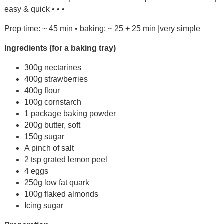
easy & quick • • •
Prep time: ~ 45 min • baking: ~ 25 + 25 min |very simple
Ingredients (for a baking tray)
300g nectarines
400g strawberries
400g flour
100g cornstarch
1 package baking powder
200g butter, soft
150g sugar
A pinch of salt
2 tsp grated lemon peel
4 eggs
250g low fat quark
100g flaked almonds
Icing sugar