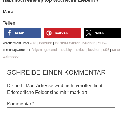
Habt noch eine tip top Woche, ihr Lieben!
♥
Mara
Teilen:
teilen
merken
teilen
Alle
Backen
Herbst&Winter
Kuchen
Süß
Veröffentlicht unter
|
|
|
|
•
feigen
gesund
healthy
herbst
kuchen
süß
tarte
Verschlagwortet mit
|
|
|
|
|
|
|
walnüsse
SCHREIBE EINEN KOMMENTAR
Deine E-Mail-Adresse wird nicht veröffentlicht.
Erforderliche Felder sind mit
*
markiert
Kommentar
*