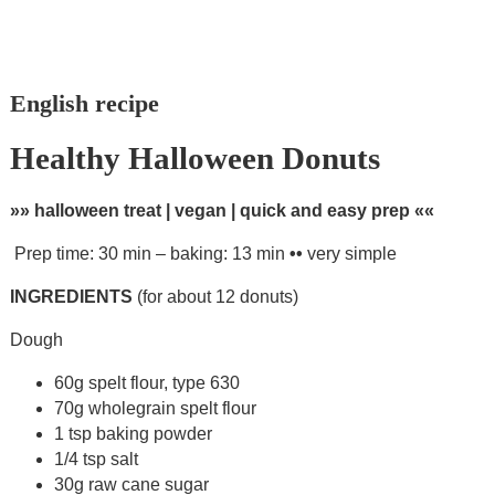
English recipe
Healthy Halloween Donuts
»» halloween treat | vegan | quick and easy prep ««
Prep time: 30 min – baking: 13 min
••
very simple
INGREDIENTS
(for about 12 donuts)
Dough
60g spelt flour, type 630
70g wholegrain spelt flour
1 tsp baking powder
1/4 tsp salt
30g raw cane sugar