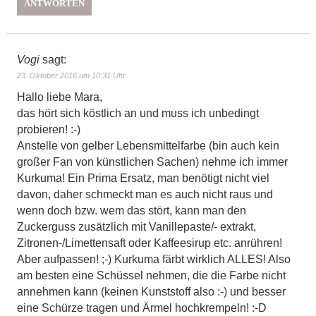
ANTWORTEN
Vogi
sagt:
23. Oktober 2016 um 10:31 Uhr
Hallo liebe Mara,
das hört sich köstlich an und muss ich unbedingt
probieren! :-)
Anstelle von gelber Lebensmittelfarbe (bin auch kein
großer Fan von künstlichen Sachen) nehme ich immer
Kurkuma! Ein Prima Ersatz, man benötigt nicht viel
davon, daher schmeckt man es auch nicht raus und
wenn doch bzw. wem das stört, kann man den
Zuckerguss zusätzlich mit Vanillepaste/- extrakt,
Zitronen-/Limettensaft oder Kaffeesirup etc. anrühren!
Aber aufpassen! ;-) Kurkuma färbt wirklich ALLES! Also
am besten eine Schüssel nehmen, die die Farbe nicht
annehmen kann (keinen Kunststoff also :-) und besser
eine Schürze tragen und Ärmel hochkrempeln! :-D