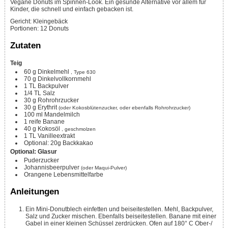
Vegane Donuts im Spinnen-Look. Ein gesunde Alternative vor allem für
Kinder, die schnell und einfach gebacken ist.
Gericht:
Kleingebäck
Portionen
:
12
Donuts
Zutaten
Teig
60
g
Dinkelmehl
, Type 630
70
g
Dinkelvollkornmehl
1
TL
Backpulver
1/4
TL
Salz
30
g
Rohrohrzucker
30
g
Erythrit
(oder Kokosblütenzucker, oder ebenfalls Rohrohrzucker)
100
ml
Mandelmilch
1
reife Banane
40
g
Kokosöl
, geschmolzen
1
TL
Vanilleextrakt
Optional: 20g Backkakao
Optional: Glasur
Puderzucker
Johannisbeerpulver
(oder Maqui-Pulver)
Orangene Lebensmittelfarbe
Anleitungen
Ein Mini-Donutblech einfetten und beiseitestellen. Mehl, Backpulver,
Salz und Zucker mischen. Ebenfalls beiseitestellen. Banane mit einer
Gabel in einer kleinen Schüssel zerdrücken. Ofen auf 180° C Ober-/