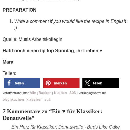
PREPARATION
Write a comment if you would like the recipe in English
:)
Quelle: Muttis Arbeitskollegin
Habt noch einen tip top Sonntag, ihr Lieben
♥
Mara
Teilen:
teilen
merken
teilen
Alle
Backen
Kuchen
Süß
Veröffentlicht unter
|
|
|
•
Verschlagwortet mit
blechkuchen
klassiker
süß
|
|
7 Kommentare zu “
Ein ♥ für Klassiker:
Donauwelle
”
Ein Herz für Klassiker: Donauwelle - Birds Like Cake