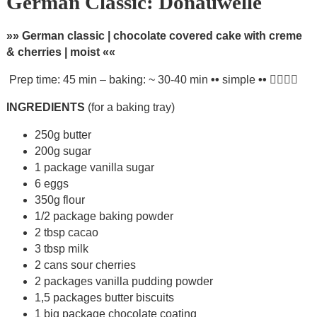
German Classic: Donauwelle
»» German classic | chocolate covered cake with creme
& cherries | moist ««
Prep time: 45 min – baking: ~ 30-40 min
••
simple
••
INGREDIENTS
(for a baking tray)
250g butter
200g sugar
1 package vanilla sugar
6 eggs
350g flour
1/2 package baking powder
2 tbsp cacao
3 tbsp milk
2 cans sour cherries
2 packages vanilla pudding powder
1,5 packages butter biscuits
1 big package chocolate coating