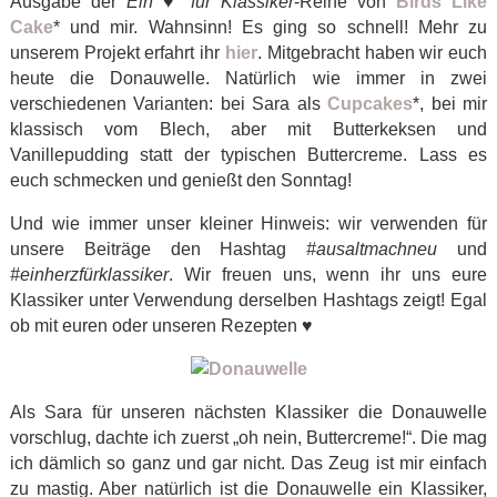
Ausgabe der
Ein ♥ für Klassiker
-Reihe von
Birds Like
Cake
* und mir. Wahnsinn! Es ging so schnell! Mehr zu
unserem Projekt erfahrt ihr
hier
. Mitgebracht haben wir euch
heute die Donauwelle. Natürlich wie immer in zwei
verschiedenen Varianten: bei Sara als
Cupcakes
*, bei mir
klassisch vom Blech, aber mit Butterkeksen und
Vanillepudding statt der typischen Buttercreme. Lass es
euch schmecken und genießt den Sonntag!
Und wie immer unser kleiner Hinweis: wir verwenden für
unsere Beiträge den Hashtag
#ausaltmachneu
und
#einherzfürklassiker
. Wir freuen uns, wenn ihr uns eure
Klassiker unter Verwendung derselben Hashtags zeigt! Egal
ob mit euren oder unseren Rezepten
♥
Als Sara für unseren nächsten Klassiker die Donauwelle
vorschlug, dachte ich zuerst „oh nein, Buttercreme!“. Die mag
ich dämlich so ganz und gar nicht. Das Zeug ist mir einfach
zu mastig. Aber natürlich ist die Donauwelle ein Klassiker,