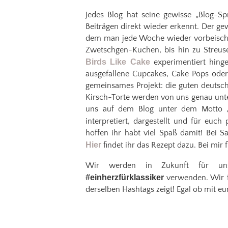
Jedes Blog hat seine gewisse „Blog-S
Beiträgen direkt wieder erkennt. Der ge
dem man jede Woche wieder vorbeischau
Zwetschgen-Kuchen, bis hin zu Streuse
Birds Like Cake
experimentiert hing
ausgefallene Cupcakes, Cake Pops oder
gemeinsames Projekt: die guten deutsc
Kirsch-Torte werden von uns genau unt
uns auf dem Blog unter dem Motto „
interpretiert, dargestellt und für euc
hoffen ihr habt viel Spaß damit! Bei S
Hier
findet ihr das Rezept dazu. Bei mir f
Wir werden in Zukunft für un
#einherzfürklassiker
verwenden. Wir f
derselben Hashtags zeigt! Egal ob mit e