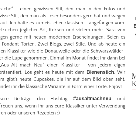
prache“ – einen gewissen Stil, den man in den Fotos und
wisse Stil, den man als Leser besonders gern hat und wegen
t. Ich halte es zumeist eher klassisch – angefangen vom
E
lkuchen jeglicher Art, Keksen und vielem mehr. Sara von
egen gerne mit neuen modernen Erscheinungen. Seien es
 Fondant-Torten. Zwei Blogs, zwei Stile. Und ab heute ein
hen Klassiker wie die Donauwelle oder die Schwarzwälder-
er die Lupe genommen. Einmal im Monat findet ihr dann bei
Aus Alt mach Neu“ einen Klassiker – von jedem eigen
h präsentiert. Los geht es heute mit dem
Bienenstich
. Wir
M
ara gibt’s heute Cupcakes, die ihr auf dem Bild oben seht.
K
indet ihr die klassische Variante in Form einer Torte. Enjoy!
sere Beiträge den Hashtag
#ausaltmachneu
und
reuen uns, wenn ihr uns eure Klassiker unter Verwendung
uren oder unseren Rezepten :)