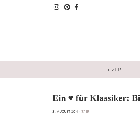
REZEPTE
Ein ♥ für Klassiker: B
37
31. AUGUST 2014
•