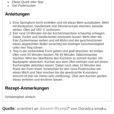
Etwas Quark oder Skyr
Viel Puderzucker
Anleitungen
Eine Springform leicht einfetten und mit etwas Mehl ausstäuben. Mehl
mit Backpulver, Vanillemark und Zitronenschale mischen. beiseite
stellen. Ofen auf 180° C vorheizen.
Eier rund 10 Minuten mit der Küchenmaschine schaumig schlagen.
Dabei Zucker und Vanillezucker einrieseln lassen. Mehl über die
Eier-Zuckermasse sieben und mit Mohn und der geschmolzenen.
etwas abgekühlten Butter vorsichtig bei niedriger Geschwindigkeit
unter den Teig rühren.
Teig in die vorbereitete Form geben und glatt streichen. Im heißen
Ofen rund 50 Minuten backen. Ab 40 Minuten Stäbchenprobe
machen. Wird die Oberfläche des Kuchens zu schnell dunkel, mit
Backpapier abdecken. Kuchen aus dem Ofen nehmen und auf einem
Kuchengitter abkühlen lassen. Dabei nach etwa 10 Minuten den
Rand der Form lösen. Inzwischen für den Guss Puderzucker mit
etwas Milch und Skyr mischen bis die gewünschte Konsistenz
erreicht ist (bei mir immer sehr zähflüssig). Über den Kuchen gießen,
etwas verteilen und trocknen lassen.
Rezept-Anmerkungen
Schwierigkeit: einfach
Quelle:
orientiert an
diesem Rezept
* von Doradca smaku.