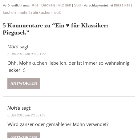
Alle
Backen
Kuchen
Süß
klassiker
Veröffentlicht unter
|
|
|
•
Verschlagwortet mit
|
kuchen
mohn
rührkuchen
süß
|
|
|
5 Kommentare zu “
Ein ♥ für Klassiker:
Piegusek
”
Mara
sagt:
3. Juli 2016 um 09:02 Uhr
Ohh, Mohnkuchen liebe ich, der ist immer so wahnsinnig
lecker! :)
ANTWORTEN
NoHa
sagt:
6. Juli 2016 um 20:35 Uhr
Wird ganzer oder gemahlener Mohn verwndet?
ANTWORTEN