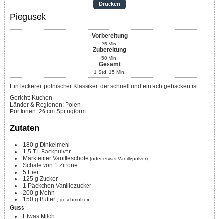
Drucken
Piegusek
Vorbereitung
25
Min.
Zubereitung
50
Min.
Gesamt
1
Std.
15
Min.
Ein leckerer, polnischer Klassiker, der schnell und einfach gebacken ist.
Gericht:
Kuchen
Länder & Regionen:
Polen
Portionen
:
26
cm Springform
Zutaten
180
g
Dinkelmehl
1,5
TL
Backpulver
Mark einer Vanilleschote
(oder etwas Vanillepulver)
Schale von 1 Zitrone
5
Eier
125
g
Zucker
1
Päckchen Vanillezucker
200
g
Mohn
150
g
Butter
, geschmolzen
Guss
Etwas Milch