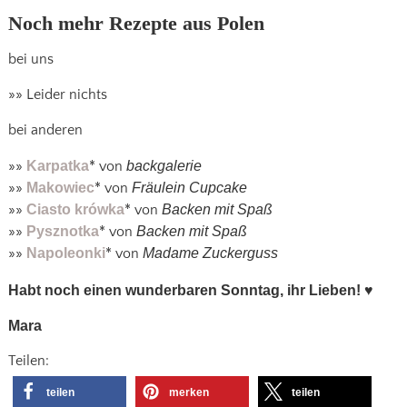
Noch mehr Rezepte aus Polen
bei uns
»» Leider nichts
bei anderen
»»
Karpatka
* von
backgalerie
»»
Makowiec
* von
Fräulein Cupcake
»»
Ciasto krówka
* von
Backen mit Spaß
»»
Pysznotka
* von
Backen mit Spaß
»»
Napoleonki
* von
Madame Zuckerguss
Habt noch einen wunderbaren Sonntag, ihr Lieben!
♥
Mara
Teilen:
teilen
merken
teilen