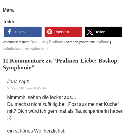
Mara
Teilen:
teilen
merken
teilen
Desserts
Pralinen
pralinen
Veröffentlicht unter
|
•
Verschlagwortet mit
|
schokolade
verschenken
|
11 Kommentare zu “
Pralinen-Liebe: Boskop-
Symphonie
”
Jana
sagt:
9. März 2013 um 14:45 Uhr
Mmmmh, sehen die lecker aus…
Du machst nicht zufällig bei „Post aus meiner Küche“
mit? Dich würd ich gern mal als Tauschpartnerin haben
;-)
ein schönes We, herzlichst,