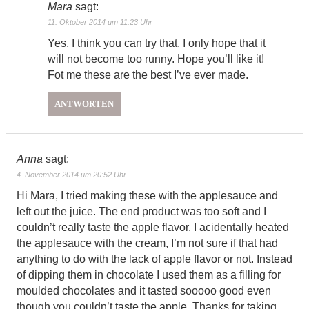
Mara
sagt:
11. Oktober 2014 um 11:23 Uhr
Yes, I think you can try that. I only hope that it
will not become too runny. Hope you’ll like it!
Fot me these are the best I’ve ever made.
ANTWORTEN
Anna
sagt:
4. November 2014 um 20:52 Uhr
Hi Mara, I tried making these with the applesauce and
left out the juice. The end product was too soft and I
couldn’t really taste the apple flavor. I acidentally heated
the applesauce with the cream, I’m not sure if that had
anything to do with the lack of apple flavor or not. Instead
of dipping them in chocolate I used them as a filling for
moulded chocolates and it tasted sooooo good even
though you couldn’t taste the apple. Thanks for taking