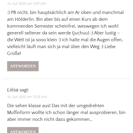
14. Juli 2013 um 11:57 Uhr
:) PB nicht, bin hauptsächlich am Ar oben und manchmal
am Hölderlin. Bin aber bis auf einen Kurs ab dem
kommenden Semester scheinfrei, weswegen ich wohl
generell seltener da sein werde (juchuu) ;) Aber lustig –
die Welt ist ja sooo klein :) ich halte mal die Augen offen,
vielleicht läuft man sich ja mal über den Weg :) Liebe
Grüße!
ANTWORTEN
Liiisa
sagt:
14. Juli 2013 um 17:23 Uhr
Die sehen klasse aus! Das mit der umgedrehten
Muffinform wollte ich schon länger mal ausprobieren, bin
aber immer noch nicht dazu gekommen…
ANTWORTEN