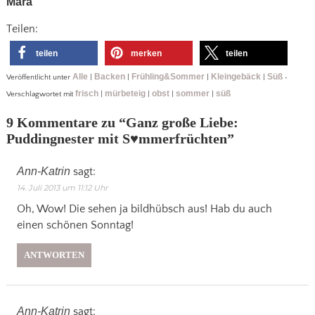
Mara
Teilen:
teilen
merken
teilen
Alle
Backen
Frühling&Sommer
Kleingebäck
Süß
Veröffentlicht unter
|
|
|
|
•
frisch
mürbeteig
obst
sommer
süß
Verschlagwortet mit
|
|
|
|
9 Kommentare zu “
Ganz große Liebe:
Puddingnester mit S♥mmerfrüchten
”
Ann-Katrin
sagt:
14. Juli 2013 um 11:12 Uhr
Oh, Wow! Die sehen ja bildhübsch aus! Hab du auch
einen schönen Sonntag!
ANTWORTEN
Ann-Katrin
sagt: