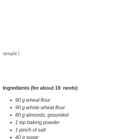
simple |
Ingredients (for about 19 nests)
90 g wheat flour
90 g whole wheat flour
80 g almonds, grounded
1 tsp baking powder
1 pinch of salt
40 g sugar