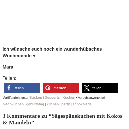
Ich wünsche euch noch ein wunderhübsches
Wochenende ♥
Mara
Teilen:
teilen
merken
teilen
Backen
Desserts
Kuchen
Veröffentlicht unter
|
|
•
Verschlagwortet mit
blechkuchen
geburtstag
kuchen
party
schokolade
|
|
|
|
3 Kommentare zu “
Sägespänekuchen mit Kokos
& Mandeln
”