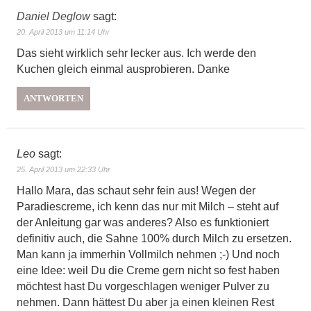
Daniel Deglow
sagt:
20. April 2013 um 11:14 Uhr
Das sieht wirklich sehr lecker aus. Ich werde den
Kuchen gleich einmal ausprobieren. Danke
ANTWORTEN
Leo
sagt:
25. April 2013 um 22:33 Uhr
Hallo Mara, das schaut sehr fein aus! Wegen der
Paradiescreme, ich kenn das nur mit Milch – steht auf
der Anleitung gar was anderes? Also es funktioniert
definitiv auch, die Sahne 100% durch Milch zu ersetzen.
Man kann ja immerhin Vollmilch nehmen ;-) Und noch
eine Idee: weil Du die Creme gern nicht so fest haben
möchtest hast Du vorgeschlagen weniger Pulver zu
nehmen. Dann hättest Du aber ja einen kleinen Rest