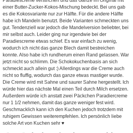
Paradiescreme verstrichen und das Ganze im Original mit
einer Butter-Zucker-Kokos-Mischung bedeckt. Bei uns gab
es die Kokosvariante nur zur Hälfte. Für die andere Hälfte
habe ich Mandeln benutzt. Beide Varianten schmeckten uns
gut. Tendenziell war jedoch die Mandelversion beliebter, bei
mir selbst auch. Leider ging nur irgendwie bei der
Paradiescreme etwas schief. Es war einfach zu wenig,
wodurch ich nicht das ganze Blech damit bestreichen
konnte. Also habe ich rundherum einen Rand gelassen. War
jetzt nicht so schlimm. Die Schokokuchenbasis an sich
schmeckt auch allein gut :) Allerdings war die Creme auch
nicht so fluffig, wodurch das ganze etwas mastiger wurde.
Die Creme wird mit Sahne und saurer Sahne hergestellt. Ich
würde hier das nächste Mal einen Teil durch Milch ersetzen.
Außerdem würde ich anstatt zwei Päckchen Paradiercreme
nur 1 1/2 nehmen, damit das ganze weniger fest wird.
Geschmacklich kann ich den Kuchen jedoch trotzdem mit
ruhigem Gewissen weiterempfehlen. Ich persönlich liebe
solche Art von Kuchen sehr ♥