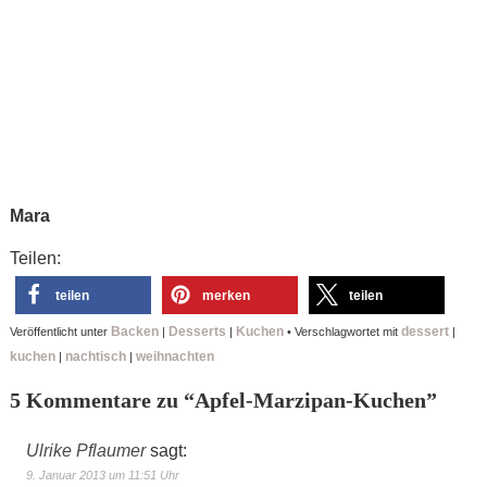
Mara
Teilen:
teilen
merken
teilen
Backen
Desserts
Kuchen
dessert
Veröffentlicht unter
|
|
•
Verschlagwortet mit
|
kuchen
nachtisch
weihnachten
|
|
5 Kommentare zu “
Apfel-Marzipan-Kuchen
”
Ulrike Pflaumer
sagt:
9. Januar 2013 um 11:51 Uhr