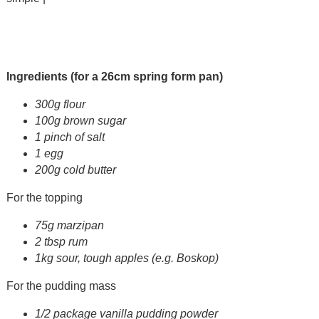
Ingredients (for a 26cm spring form pan)
300g flour
100g brown sugar
1 pinch of salt
1 egg
200g cold butter
For the topping
75g marzipan
2 tbsp rum
1kg sour, tough apples (e.g. Boskop)
For the pudding mass
1/2 package vanilla pudding powder