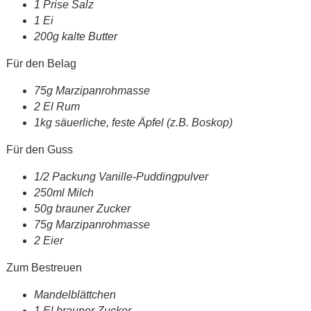
1 Prise Salz
1 Ei
200g kalte Butter
Für den Belag
75g Marzipanrohmasse
2 El Rum
1kg säuerliche, feste Äpfel (z.B. Boskop)
Für den Guss
1/2 Packung Vanille-Puddingpulver
250ml Milch
50g brauner Zucker
75g Marzipanrohmasse
2 Eier
Zum Bestreuen
Mandelblättchen
1 El brauner Zucker