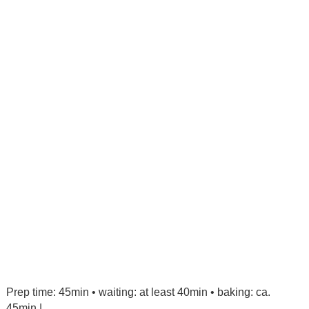
Prep time: 45min • waiting: at least 40min • baking: ca.
45min |