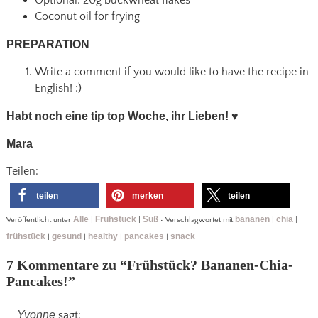
Coconut oil for frying
PREPARATION
Write a comment if you would like to have the recipe in
English! :)
Habt noch eine tip top Woche, ihr Lieben!
♥
Mara
Teilen:
teilen
merken
teilen
Alle
Frühstück
Süß
bananen
chia
Veröffentlicht unter
|
|
•
Verschlagwortet mit
|
|
frühstück
gesund
healthy
pancakes
snack
|
|
|
|
7 Kommentare zu “
Frühstück? Bananen-Chia-
Pancakes!
”
Yvonne
sagt: