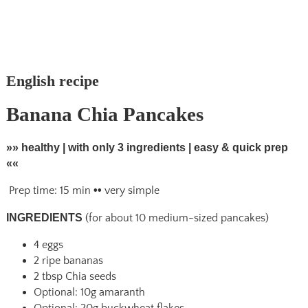
English recipe
Banana Chia Pancakes
»» healthy | with only 3 ingredients | easy & quick prep
««
Prep time: 15 min
••
very simple
INGREDIENTS
(for about 10 medium-sized pancakes)
4 eggs
2 ripe bananas
2 tbsp Chia seeds
Optional: 10g amaranth
Optional: 20g buckwheat flakes