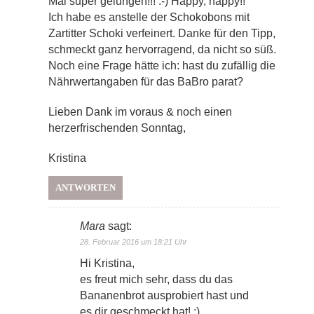
Mal super gelungen!!! :-) Happy, happy!!
Ich habe es anstelle der Schokobons mit
Zartitter Schoki verfeinert. Danke für den Tipp,
schmeckt ganz hervorragend, da nicht so süß.
Noch eine Frage hätte ich: hast du zufällig die
Nährwertangaben für das BaBro parat?
Lieben Dank im voraus & noch einen
herzerfrischenden Sonntag,
Kristina
ANTWORTEN
Mara
sagt:
28. Februar 2016 um 18:21 Uhr
Hi Kristina,
es freut mich sehr, dass du das
Bananenbrot ausprobiert hast und
es dir geschmeckt hat! :)