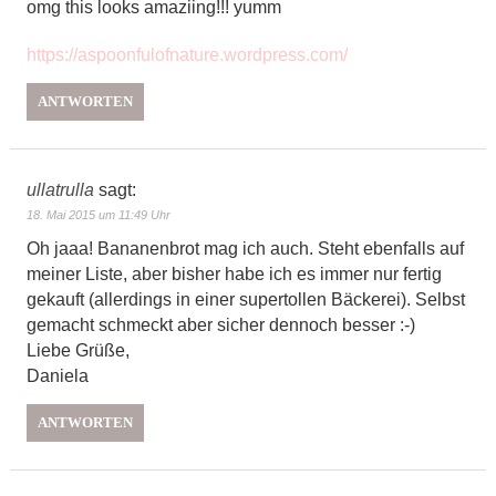
omg this looks amaziing!!! yumm
https://aspoonfulofnature.wordpress.com/
ANTWORTEN
ullatrulla
sagt:
18. Mai 2015 um 11:49 Uhr
Oh jaaa! Bananenbrot mag ich auch. Steht ebenfalls auf
meiner Liste, aber bisher habe ich es immer nur fertig
gekauft (allerdings in einer supertollen Bäckerei). Selbst
gemacht schmeckt aber sicher dennoch besser :-)
Liebe Grüße,
Daniela
ANTWORTEN