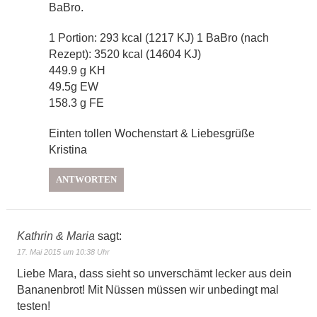
BaBro.
1 Portion: 293 kcal (1217 KJ) 1 BaBro (nach
Rezept): 3520 kcal (14604 KJ)
449.9 g KH
49.5g EW
158.3 g FE
Einten tollen Wochenstart & Liebesgrüße
Kristina
ANTWORTEN
Kathrin & Maria
sagt:
17. Mai 2015 um 10:38 Uhr
Liebe Mara, dass sieht so unverschämt lecker aus dein
Bananenbrot! Mit Nüssen müssen wir unbedingt mal
testen!