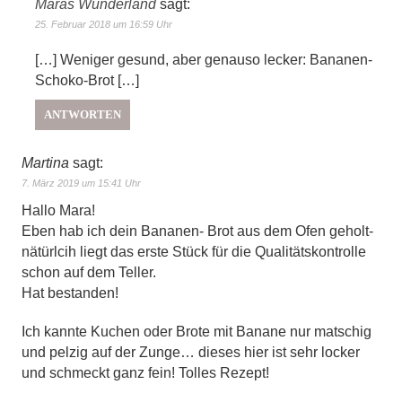
Maras Wunderland
sagt:
25. Februar 2018 um 16:59 Uhr
[…] Weniger gesund, aber genauso lecker: Bananen-
Schoko-Brot […]
ANTWORTEN
Martina
sagt:
7. März 2019 um 15:41 Uhr
Hallo Mara!
Eben hab ich dein Bananen- Brot aus dem Ofen geholt-
nätürlcih liegt das erste Stück für die Qualitätskontrolle
schon auf dem Teller.
Hat bestanden!
Ich kannte Kuchen oder Brote mit Banane nur matschig
und pelzig auf der Zunge… dieses hier ist sehr locker
und schmeckt ganz fein! Tolles Rezept!