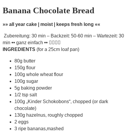
Banana Chocolate Bread
»» all year cake | moist | keeps fresh long ««
Zubereitung: 30 min – Backzeit: 50-60 min – Wartezeit: 30
min
••
ganz einfach
••
INGREDIENTS
(for a 25cm loaf pan)
80g butter
150g flour
100g whole wheat flour
100g sugar
5g baking powder
1/2 tsp salt
100g „Kinder Schokobons“, chopped (or dark
chocolate)
130g hazelnus, roughly chopped
2 eggs
3 ripe bananas,mashed