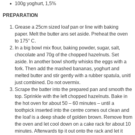
100g yoghurt, 1,5%
PREPARATION
Grease a 25cm sized loaf pan or line with baking
paper. Melt the butter ans set aside. Preheat the oven
to 175° C.
In a big bowl mix flour, baking powder, sugar, salt,
chocolate and 70g of the chopped hazelnuts. Set
aside. In another bowl shortly whisks the eggs with a
fork. Then add the mashed bananas, yoghurt and
melted butter and stir gently with a rubber spatula, unitl
just combined. Do not overmix.
Scrape the batter into the prepared pan and smooth the
top. Sprinkle with the left chopped hazelnuts. Bake in
the hot oven for about 50 – 60 minutes – until a
toothpick inserted into the centre comes out clean and
the loaf is a deep shade of golden brown. Remove from
the oven and let cool down on a cake rack for about 10
minutes. Afterwards tip it out onto the rack and let it