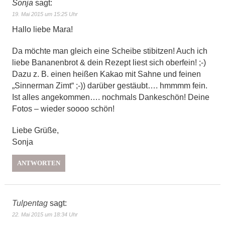
Sonja
sagt:
19. Mai 2015 um 15:25 Uhr
Hallo liebe Mara!
Da möchte man gleich eine Scheibe stibitzen! Auch ich
liebe Bananenbrot & dein Rezept liest sich oberfein! ;-)
Dazu z. B. einen heißen Kakao mit Sahne und feinen
„Sinnerman Zimt“ ;-)) darüber gestäubt…. hmmmm fein.
Ist alles angekommen…. nochmals Dankeschön! Deine
Fotos – wieder soooo schön!
Liebe Grüße,
Sonja
ANTWORTEN
Tulpentag
sagt:
22. Mai 2015 um 18:34 Uhr