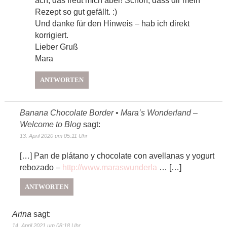
ach, das freut mich aber! Schön, dass dir mein
Rezept so gut gefällt. :)
Und danke für den Hinweis – hab ich direkt
korrigiert.
Lieber Gruß
Mara
ANTWORTEN
Banana Chocolate Border • Mara’s Wonderland –
Welcome to Blog
sagt:
13. April 2020 um 05:11 Uhr
[…] Pan de plátano y chocolate con avellanas y yogurt
rebozado –
http://www.maraswunderla
… […]
ANTWORTEN
Arina
sagt:
14. April 2021 um 08:18 Uhr