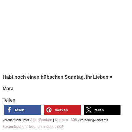
Habt noch einen hübschen Sonntag, ihr Lieben ♥
Mara
Teilen:
teilen
merken
teilen
Alle
Backen
Kuchen
Süß
Veröffentlicht unter
|
|
|
•
Verschlagwortet mit
kastenkuchen
kuchen
nüsse
süß
|
|
|