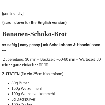
[printfriendly]
{scroll down for the English version}
Bananen-Schoko-Brot
»» saftig | easy peasy | mit Schokobons & Haselnüssen
««
Zubereitung: 30 min – Backzeit: ~50-60 min – Wartezeit: 30
min
••
ganz einfach
••
ZUTATEN
(für ein 25cm Kastenform)
80g Butter
150g Weizenmehl
100g Weizenvollkornmehl
5g Backpulver
100g Zucker