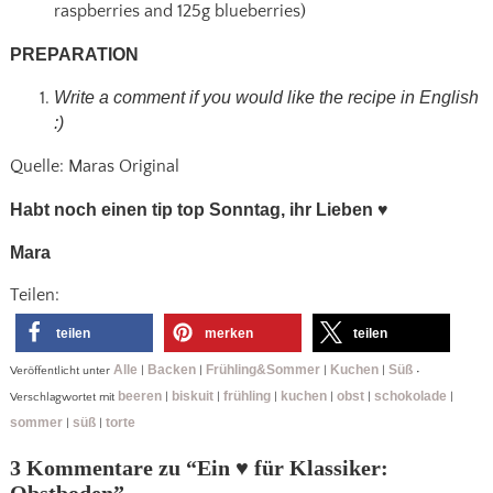
raspberries and 125g blueberries)
PREPARATION
Write a comment if you would like the recipe in English
:)
Quelle: Maras Original
Habt noch einen tip top Sonntag, ihr Lieben
♥
Mara
Teilen:
teilen
merken
teilen
Alle
Backen
Frühling&Sommer
Kuchen
Süß
Veröffentlicht unter
|
|
|
|
•
beeren
biskuit
frühling
kuchen
obst
schokolade
Verschlagwortet mit
|
|
|
|
|
|
sommer
süß
torte
|
|
3 Kommentare zu “
Ein ♥ für Klassiker:
Obstboden
”