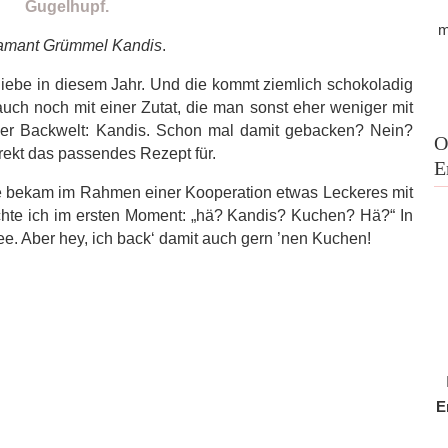
m
amant Grümmel Kandis
.
eliebe in diesem Jahr. Und die kommt ziemlich schokoladig
auch noch mit einer Zutat, die man sonst eher weniger mit
ner Backwelt: Kandis. Schon mal damit gebacken? Nein?
O
irekt das passendes Rezept für.
E
ge bekam im Rahmen einer Kooperation etwas Leckeres mit
hte ich im ersten Moment: „hä? Kandis? Kuchen? Hä?“ In
e. Aber hey, ich back‘ damit auch gern ’nen Kuchen!
E