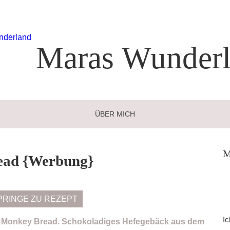
Maras
Wunderl
ÜBER MICH
M
ead {Werbung}
PRINGE ZU REZEPT
Ic