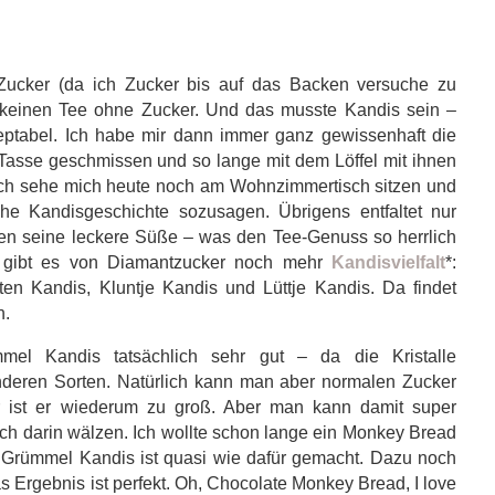
 Zucker (da ich Zucker bis auf das Backen versuche zu
 keinen Tee ohne Zucker. Und das musste Kandis sein –
eptabel. Ich habe mir dann immer ganz gewissenhaft die
e Tasse geschmissen und so lange mit dem Löffel mit ihnen
n. Ich sehe mich heute noch am Wohnzimmertisch sitzen und
che Kandisgeschichte sozusagen. Übrigens entfaltet nur
en seine leckere Süße – was den Tee-Genuss so herrlich
gibt es von Diamantzucker noch mehr
Kandisvielfalt
*:
en Kandis, Kluntje Kandis und Lüttje Kandis. Da findet
n.
el Kandis tatsächlich sehr gut – da die Kristalle
anderen Sorten. Natürlich kann man aber normalen Zucker
ür ist er wiederum zu groß. Aber man kann damit super
h darin wälzen. Ich wollte schon lange ein Monkey Bread
 Grümmel Kandis ist quasi wie dafür gemacht. Dazu noch
 Ergebnis ist perfekt. Oh, Chocolate Monkey Bread, I love