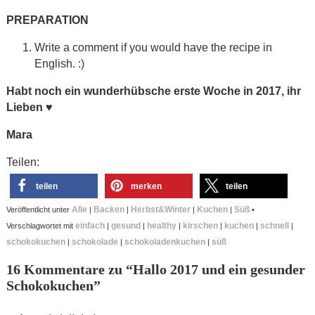
PRE
PARATION
Write a comment if you would have the recipe in
English. :)
Habt noch ein wunderhübsche erste Woche in 2017, ihr
Lieben
♥
Mara
Teilen:
teilen
merken
teilen
Alle
Backen
Herbst&Winter
Kuchen
Süß
Veröffentlicht unter
|
|
|
|
•
einfach
gesund
healthy
kirschen
kuchen
schnell
Verschlagwortet mit
|
|
|
|
|
|
schokokuchen
schokolade
schokoladenkuchen
süß
|
|
|
16 Kommentare zu “
Hallo 2017 und ein gesunder
Schokokuchen
”