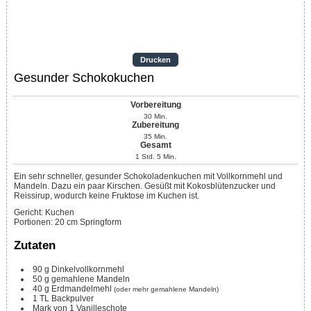
Drucken
Gesunder Schokokuchen
Vorbereitung
30
Min.
Zubereitung
35
Min.
Gesamt
1
Std.
5
Min.
Ein sehr schneller, gesunder Schokoladenkuchen mit Vollkornmehl und
Mandeln. Dazu ein paar Kirschen. Gesüßt mit Kokosblütenzucker und
Reissirup, wodurch keine Fruktose im Kuchen ist.
Gericht:
Kuchen
Portionen
:
20
cm Springform
Zutaten
90
g
Dinkelvollkornmehl
50
g
gemahlene Mandeln
40
g
Erdmandelmehl
(oder mehr gemahlene Mandeln)
1
TL
Backpulver
Mark von 1 Vanilleschote