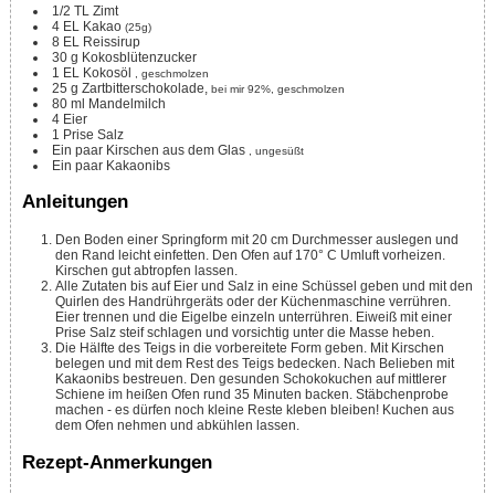
1/2
TL
Zimt
4
EL
Kakao
(25g)
8
EL
Reissirup
30
g
Kokosblütenzucker
1
EL
Kokosöl
, geschmolzen
25
g
Zartbitterschokolade,
bei mir 92%, geschmolzen
80
ml
Mandelmilch
4
Eier
1
Prise
Salz
Ein paar Kirschen aus dem Glas
, ungesüßt
Ein paar Kakaonibs
Anleitungen
Den Boden einer Springform mit 20 cm Durchmesser auslegen und
den Rand leicht einfetten. Den Ofen auf 170° C Umluft vorheizen.
Kirschen gut abtropfen lassen.
Alle Zutaten bis auf Eier und Salz in eine Schüssel geben und mit den
Quirlen des Handrührgeräts oder der Küchenmaschine verrühren.
Eier trennen und die Eigelbe einzeln unterrühren. Eiweiß mit einer
Prise Salz steif schlagen und vorsichtig unter die Masse heben.
Die Hälfte des Teigs in die vorbereitete Form geben. Mit Kirschen
belegen und mit dem Rest des Teigs bedecken. Nach Belieben mit
Kakaonibs bestreuen. Den gesunden Schokokuchen auf mittlerer
Schiene im heißen Ofen rund 35 Minuten backen. Stäbchenprobe
machen - es dürfen noch kleine Reste kleben bleiben! Kuchen aus
dem Ofen nehmen und abkühlen lassen.
Rezept-Anmerkungen