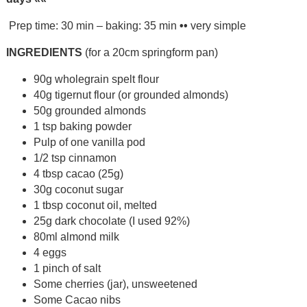
Prep time: 30 min – baking: 35 min
••
very simple
INGREDIENTS
(for a 20cm springform pan)
90g wholegrain spelt flour
40g tigernut flour (or grounded almonds)
50g grounded almonds
1 tsp baking powder
Pulp of one vanilla pod
1/2 tsp cinnamon
4 tbsp cacao (25g)
30g coconut sugar
1 tbsp coconut oil, melted
25g dark chocolate (I used 92%)
80ml almond milk
4 eggs
1 pinch of salt
Some cherries (jar), unsweetened
Some Cacao nibs