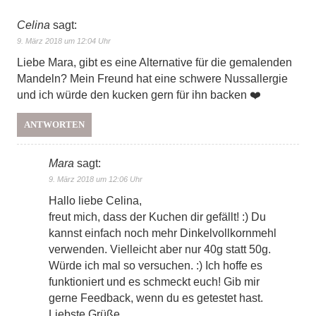
Celina
sagt:
9. März 2018 um 12:04 Uhr
Liebe Mara, gibt es eine Alternative für die gemalenden
Mandeln? Mein Freund hat eine schwere Nussallergie
und ich würde den kucken gern für ihn backen ❤️
ANTWORTEN
Mara
sagt:
9. März 2018 um 12:06 Uhr
Hallo liebe Celina,
freut mich, dass der Kuchen dir gefällt! :) Du
kannst einfach noch mehr Dinkelvollkornmehl
verwenden. Vielleicht aber nur 40g statt 50g.
Würde ich mal so versuchen. :) Ich hoffe es
funktioniert und es schmeckt euch! Gib mir
gerne Feedback, wenn du es getestet hast.
Liebste Grüße