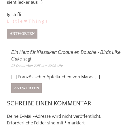
sieht lecker aus =)
lg steffi
L i t t l e ❤ T h i n g s
ANTWORTEN
Ein Herz für Klassiker: Croque en Bouche - Birds Like
Cake
sagt:
27. Dezember 2015 um 09:08 Uhr
[…] Französischer Apfelkuchen von Maras […]
ANTWORTEN
SCHREIBE EINEN KOMMENTAR
Deine E-Mail-Adresse wird nicht veröffentlicht.
Erforderliche Felder sind mit
*
markiert