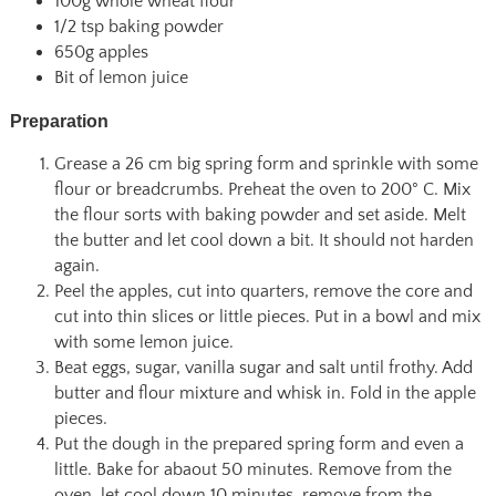
100g whole wheat flour
1/2 tsp baking powder
650g apples
Bit of lemon juice
Preparation
Grease a 26 cm big spring form and sprinkle with some
flour or breadcrumbs. Preheat the oven to 200° C. Mix
the flour sorts with baking powder and set aside. Melt
the butter and let cool down a bit. It should not harden
again.
Peel the apples, cut into quarters, remove the core and
cut into thin slices or little pieces. Put in a bowl and mix
with some lemon juice.
Beat eggs, sugar, vanilla sugar and salt until frothy. Add
butter and flour mixture and whisk in. Fold in the apple
pieces.
Put the dough in the prepared spring form and even a
little. Bake for abaout 50 minutes. Remove from the
oven, let cool down 10 minutes, remove from the