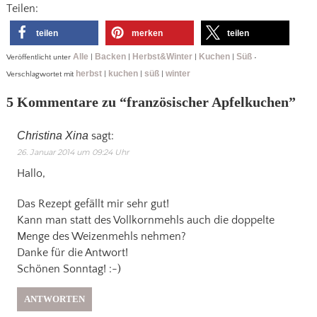
Teilen:
teilen
merken
teilen
Alle
Backen
Herbst&Winter
Kuchen
Süß
Veröffentlicht unter
|
|
|
|
•
herbst
kuchen
süß
winter
Verschlagwortet mit
|
|
|
5 Kommentare zu “
französischer Apfelkuchen
”
Christina Xina
sagt:
26. Januar 2014 um 09:24 Uhr
Hallo,
Das Rezept gefällt mir sehr gut!
Kann man statt des Vollkornmehls auch die doppelte
Menge des Weizenmehls nehmen?
Danke für die Antwort!
Schönen Sonntag! :-)
ANTWORTEN