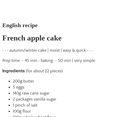
English recipe
French apple cake
• • • autumn/winter cake | moist | easy & quick • • •
Prep time: ~ 45 min • baking: ~ 50 min | very simple
Ingredients
(for about 22 pieces)
200g butter
5 eggs
140g raw cane sugar
2 packages vanilla sugar
1 pinch of salt
100g flour