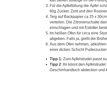
kalt stellen solange ihr die Füllun
Für die Apfelfüllung die Äpfel sch
60g Zucker, Zimt und den Rosine
Teig auf Backpapier ca 25 x 30cm
verteilen. Die Zitronenschalte dar
einschlagen und mit Eidotter best
Im heißen Ofen für circa eine Stun
abgeben. Falls ja, gießt die Brüh
Aus dem Ofen nehmen, abkühlen 
einer dicken Schicht Puderzucker
Tipp 1:
Zum Apfelstrudel passt su
Tipp 2
: Ihr könnt den Apfelstrud
Geschirrhandtuch abdecken und kü