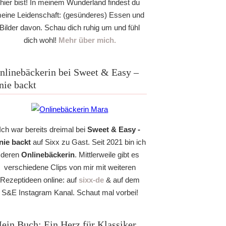
hier bist! In meinem Wunderland findest du
eine Leidenschaft: (gesünderes) Essen und
Bilder davon. Schau dich ruhig um und fühl
dich wohl!
Mehr über mich.
nlinebäckerin bei Sweet & Easy –
nie backt
Ich war bereits dreimal bei
Sweet & Easy -
nie backt
auf Sixx zu Gast. Seit 2021 bin ich
deren
Onlinebäckerin
. Mittlerweile gibt es
verschiedene Clips von mir mit weiteren
Rezeptideen online: auf
sixx-de
& auf dem
S&E Instagram Kanal. Schaut mal vorbei!
ein Buch: Ein Herz für Klassiker