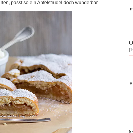
rten, passt so ein Apfelstrudel doch wunderbar.
m
O
E
E
M