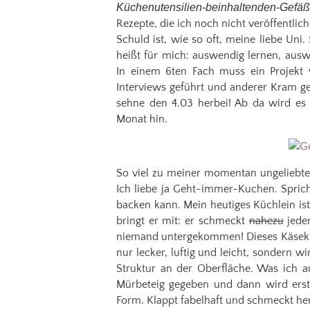
Küchenutensilien-beinhaltenden-Gefäß
Rezepte, die ich noch nicht veröffentli
Schuld ist, wie so oft, meine liebe Un
heißt für mich: auswendig lernen, aus
In einem 6ten Fach muss ein Projekt
Interviews geführt und anderer Kram g
sehne den 4.03 herbei! Ab da wird es 
Monat hin.
So viel zu meiner momentan ungeliebte
Ich liebe ja Geht-immer-Kuchen. Spric
backen kann. Mein heutiges Küchlein ist
bringt er mit: er schmeckt
nahezu
jede
niemand untergekommen! Dieses Käseküch
nur lecker, luftig und leicht, sondern
Struktur an der Oberfläche. Was ich 
Mürbeteig gegeben und dann wird erst
Form. Klappt fabelhaft und schmeckt her