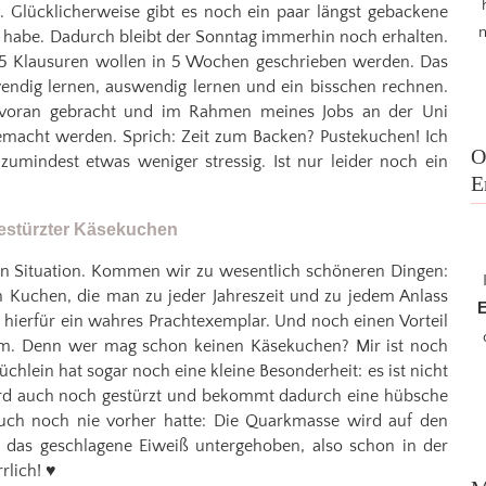
. Glücklicherweise gibt es noch ein paar längst gebackene
m
ch habe. Dadurch bleibt der Sonntag immerhin noch erhalten.
i. 5 Klausuren wollen in 5 Wochen geschrieben werden. Das
wendig lernen, auswendig lernen und ein bisschen rechnen.
 voran gebracht und im Rahmen meines Jobs an der Uni
emacht werden. Sprich: Zeit zum Backen? Pustekuchen! Ich
O
zumindest etwas weniger stressig. Ist nur leider noch ein
E
n Situation. Kommen wir zu wesentlich schöneren Dingen:
h Kuchen, die man zu jeder Jahreszeit und zu jedem Anlass
E
 hierfür ein wahres Prachtexemplar. Und noch einen Vorteil
m. Denn wer mag schon keinen Käsekuchen? Mir ist noch
lein hat sogar noch eine kleine Besonderheit: es ist nicht
 wird auch noch gestürzt und bekommt dadurch eine hübsche
auch noch nie vorher hatte: Die Quarkmasse wird auf den
 das geschlagene Eiweiß untergehoben, also schon in der
rlich! ♥