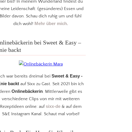
hier bist! In meinem Wunderland findest du
eine Leidenschaft: (gesünderes) Essen und
Bilder davon. Schau dich ruhig um und fühl
Mehr über mich.
dich wohl!
nlinebäckerin bei Sweet & Easy –
nie backt
Sweet & Easy -
Ich war bereits dreimal bei
nie backt
auf Sixx zu Gast. Seit 2021 bin ich
Onlinebäckerin
deren
. Mittlerweile gibt es
verschiedene Clips von mir mit weiteren
sixx-de
Rezeptideen online: auf
& auf dem
S&E Instagram Kanal. Schaut mal vorbei!