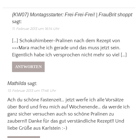
{KW07} Montagsstarter: Frei-Frei-Frei! | FrauBrit shoppt
sagt:
11. Februar 2013 um 16:14 Uhr
[…] Schokohimbeer-Pralinen nach dem Rezept von
>>>Mara mache ich gerade und das muss jetzt sein.
Eigentlich habe ich versprochen nicht mehr so viel […]
ANTWORTEN
Mathilda
sagt:
13. Februar 2013 um 17:46 Uhr
Ach du schöne Fastenzeit… jetzt werfe ich alle Vorsätze
über Bord und freu mich auf Wochenende… da werde ich
ganz sicher versuchen auch so schöne Pralinen zu
zaubern!! Danke für das gut verständliche Rezept!! Und
liebe Grüße aus Karlstein :-)