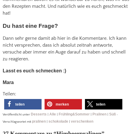
den Rezepten macht. Und natürlich wie es euch geschmeckt
hat!
Du hast eine Frage?
Dann sehr gerne damit ab hier in die Kommentare. Ich kann
nicht versprechen, dass ich absolut zeitnah antworte,
versuche aber immer ein Auge darauf zu haben und schnell
zu reagieren.
Lasst es euch schmecken :)
Mara
Teilen:
teilen
merken
teilen
Desserts
Alle
Frühling&Sommer
Pralinen
Süß
Veröffentlicht unter
|
|
|
|
•
pralinen
schokolade
verschenken
Verschlagwortet mit
|
|
27 Kommentare zu “
Himbeerpralinen
”