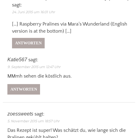
sagt:
24. Juni 2015 um 16:01 Uhr
[…] Raspberry Pralines via Mara’s Wunderland (English
version is at the bottom) […]
ANTWORTEN
Katie567
sagt:
9. September 2015 um 12:47 Uhr
MMmh sehen die köstlich aus.
ANTWORTEN
zoessweets
sagt:
5. November 2015 um 18:57 Uhr
Das Rezept ist super! Was schätzt du, wie lange sich die
Pralinen gekühlt halten?