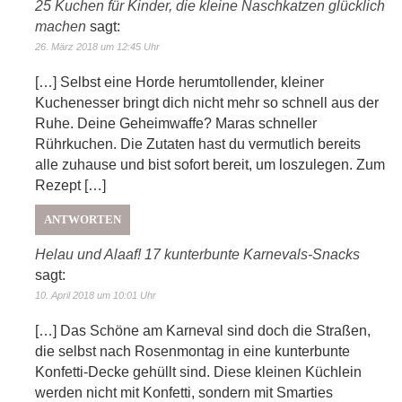
25 Kuchen für Kinder, die kleine Naschkatzen glücklich
machen
sagt:
26. März 2018 um 12:45 Uhr
[…] Selbst eine Horde herumtollender, kleiner
Kuchenesser bringt dich nicht mehr so schnell aus der
Ruhe. Deine Geheimwaffe? Maras schneller
Rührkuchen. Die Zutaten hast du vermutlich bereits
alle zuhause und bist sofort bereit, um loszulegen. Zum
Rezept […]
ANTWORTEN
Helau und Alaaf! 17 kunterbunte Karnevals-Snacks
sagt:
10. April 2018 um 10:01 Uhr
[…] Das Schöne am Karneval sind doch die Straßen,
die selbst nach Rosenmontag in eine kunterbunte
Konfetti-Decke gehüllt sind. Diese kleinen Küchlein
werden nicht mit Konfetti, sondern mit Smarties