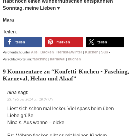
Habt noch einen wunderhübschen entspannten
Sonntag, meine Lieben
♥
Mara
Teilen:
teilen
merken
teilen
Alle
Backen
Herbst&Winter
Kuchen
Süß
Veröffentlicht unter
|
|
|
|
•
fasching
karneval
kuchen
Verschlagwortet mit
|
|
9 Kommentare zu “
Konfetti-Kuchen • Fasching,
Karneval, Helau und Alaaf
”
nina
sagt:
23. Februar 2014 um 16:37 Uhr
Liest sich schon mal lecker. Viel spass beim üben
Liebe grüße
Nina s. Aus wanne – eickel
Ps: Möhren flecken gibt es mit kleinen Kindern