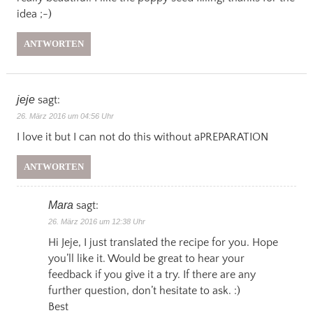
idea ;-)
ANTWORTEN
jeje
sagt:
26. März 2016 um 04:56 Uhr
I love it but I can not do this without aPREPARATION
ANTWORTEN
Mara
sagt:
26. März 2016 um 12:38 Uhr
Hi Jeje, I just translated the recipe for you. Hope
you’ll like it. Would be great to hear your
feedback if you give it a try. If there are any
further question, don’t hesitate to ask. :)
Best