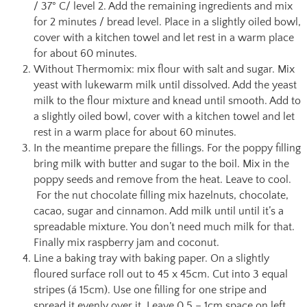
/ 37° C/ level 2. Add the remaining ingredients and mix
for 2 minutes / bread level. Place in a slightly oiled bowl,
cover with a kitchen towel and let rest in a warm place
for about 60 minutes.
Without Thermomix: mix flour with salt and sugar. Mix
yeast with lukewarm milk until dissolved. Add the yeast
milk to the flour mixture and knead until smooth. Add to
a slightly oiled bowl, cover with a kitchen towel and let
rest in a warm place for about 60 minutes.
In the meantime prepare the fillings. For the poppy filling
bring milk with butter and sugar to the boil. Mix in the
poppy seeds and remove from the heat. Leave to cool.
For the nut chocolate filling mix hazelnuts, chocolate,
cacao, sugar and cinnamon. Add milk until until it’s a
spreadable mixture. You don’t need much milk for that.
Finally mix raspberry jam and coconut.
Line a baking tray with baking paper. On a slightly
floured surface roll out to 45 x 45cm. Cut into 3 equal
stripes (á 15cm). Use one filling for one stripe and
spread it evenly over it. Leave 0,5 – 1cm space on left,