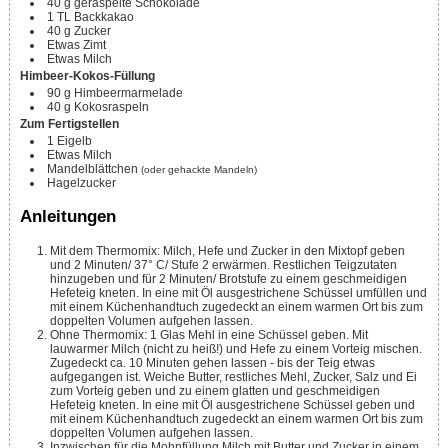
40
g
geraspelte Schokolade
1
TL
Backkakao
40
g
Zucker
Etwas Zimt
Etwas Milch
Himbeer-Kokos-Füllung
90
g
Himbeermarmelade
40
g
Kokosraspeln
Zum Fertigstellen
1
Eigelb
Etwas Milch
Mandelblättchen
(oder gehackte Mandeln)
Hagelzucker
Anleitungen
Mit dem Thermomix: Milch, Hefe und Zucker in den Mixtopf geben
und 2 Minuten/ 37° C/ Stufe 2 erwärmen. Restlichen Teigzutaten
hinzugeben und für 2 Minuten/ Brotstufe zu einem geschmeidigen
Hefeteig kneten. In eine mit Öl ausgestrichene Schüssel umfüllen und
mit einem Küchenhandtuch zugedeckt an einem warmen Ort bis zum
doppelten Volumen aufgehen lassen.
Ohne Thermomix: 1 Glas Mehl in eine Schüssel geben. Mit
lauwarmer Milch (nicht zu heiß!) und Hefe zu einem Vorteig mischen.
Zugedeckt ca. 10 Minuten gehen lassen - bis der Teig etwas
aufgegangen ist. Weiche Butter, restliches Mehl, Zucker, Salz und Ei
zum Vorteig geben und zu einem glatten und geschmeidigen
Hefeteig kneten. In eine mit Öl ausgestrichene Schüssel geben und
mit einem Küchenhandtuch zugedeckt an einem warmen Ort bis zum
doppelten Volumen aufgehen lassen.
Inzwischen für die Mohnfüllung Milch mit Butter und Zucker in einem