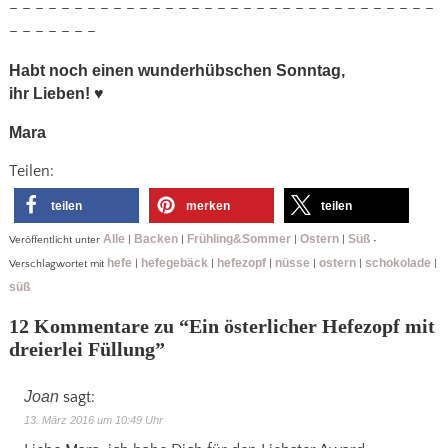
– – – – – – – – – – – – – – – – – – – – – – – – – – – – – – – – –
– – – – – – –
Habt noch einen wunderhübschen Sonntag,
ihr Lieben!
♥
Mara
Teilen:
teilen
merken
teilen
Alle
Backen
Frühling&Sommer
Ostern
Süß
Veröffentlicht unter
|
|
|
|
•
hefe
hefegebäck
hefezopf
nüsse
ostern
schokolade
Verschlagwortet mit
|
|
|
|
|
|
süß
12 Kommentare zu “
Ein österlicher Hefezopf mit
dreierlei Füllung
”
Joan
sagt:
13. März 2016 um 10:49 Uhr