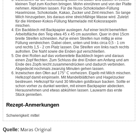
kleinen Topf zum Kochen bringen. Mohn einrühren und von der Platte
nehmen. Abkühlen lassen. Für die Nuss-Schokoladen-Füllung
Haselnüsse, Schokolade, Kakao, Zucker und Zimt mischen. So lange
Milch hinzugeben, bis daraus eine streichfähige Masse wird. Zuletzt
für die Himbeer-Kokos-Füllung Marmelade mit Kokosraspeln
mischen.
Ein Backblech mit Backpapier auslegen. Auf einer leicht bemehlten
Arbeitsfläche den Teig etwa 45 x 45 cm ausrollen. Quer in drei 15cm
breite Streifen schneiden. Auf je einen Streifen nun mittig je eine
Füllung verstreichen. Dabei oben, unten und links circa 0,5 - 1 cm
und rechts 1,5 - 2 cm Platz lassen. Die Streifen von links nach rechts
aufrollen. Die Naht sowie die Enden gut verschließen.
Die drei Rollen auf das vorbereitete Backblech legen und daraus
einen Zopf flechten. Zum Schluss die drei Enden am Anfang und am
Ende des Zopfs leicht zusammendrücken und dadurch verbinden.
Abgedeckt nochmals zwanzig Minuten gehen lassen.
Inzwischen den Ofen auf 175° C vorheizen. Eigelb mit Milch mischen.
Hefezopf damit einpinseln. Mit Mandelblättchen und Hagelzucker
bestreuen. Hefezopf für rund 30 Minuten goldbraun backen. Sollte er
schon vorher zu dunkel werden, mit einem Backpapier abdecken.
Herausnehmen und etwas abkühlen lassen. Lauwarm das erste
Stück genießen.
Rezept-Anmerkungen
Schwierigkeit: mittel
Quelle:
Maras Original