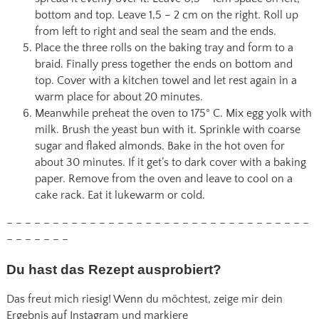
bottom and top. Leave 1,5 – 2 cm on the right. Roll up
from left to right and seal the seam and the ends.
Place the three rolls on the baking tray and form to a
braid. Finally press together the ends on bottom and
top. Cover with a kitchen towel and let rest again in a
warm place for about 20 minutes.
Meanwhile preheat the oven to 175° C. Mix egg yolk with
milk. Brush the yeast bun with it. Sprinkle with coarse
sugar and flaked almonds. Bake in the hot oven for
about 30 minutes. If it get’s to dark cover with a baking
paper. Remove from the oven and leave to cool on a
cake rack. Eat it lukewarm or cold.
– – – – – – – – – – – – – – – – – – – – – – – – – – – – – – – – –
– – – – – – –
Du hast das Rezept ausprobiert?
Das freut mich riesig! Wenn du möchtest, zeige mir dein
Ergebnis auf Instagram und markiere