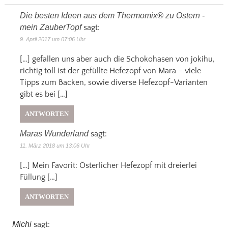
Die besten Ideen aus dem Thermomix® zu Ostern -
mein ZauberTopf
sagt:
9. April 2017 um 07:06 Uhr
[…] gefallen uns aber auch die Schokohasen von jokihu,
richtig toll ist der gefüllte Hefezopf von Mara – viele
Tipps zum Backen, sowie diverse Hefezopf-Varianten
gibt es bei […]
ANTWORTEN
Maras Wunderland
sagt:
11. März 2018 um 13:06 Uhr
[…] Mein Favorit: Österlicher Hefezopf mit dreierlei
Füllung […]
ANTWORTEN
Michi
sagt: