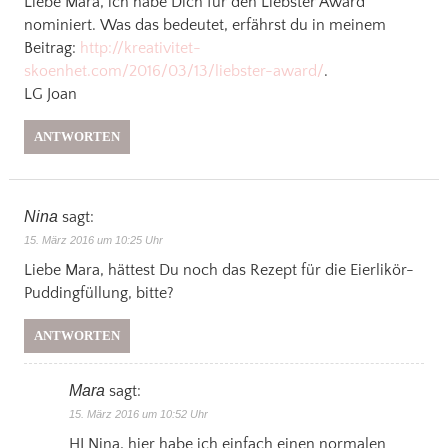
Liebe Mara, ich habe Dich für den Liebster Award
nominiert. Was das bedeutet, erfährst du in meinem
Beitrag:
http://kreativitet-
skoenhet.com/2016/03/13/liebster-award/
.
LG Joan
ANTWORTEN
Nina
sagt:
15. März 2016 um 10:25 Uhr
Liebe Mara, hättest Du noch das Rezept für die Eierlikör-
Puddingfüllung, bitte?
ANTWORTEN
Mara
sagt:
15. März 2016 um 10:52 Uhr
HI Nina, hier habe ich einfach einen normalen