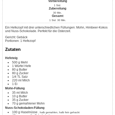
Vorbereitung
1
Std.
Zubereitung
30
Min.
Gesamt
1
Std.
30
Min.
Ein Hefezopf mit drei unterschiedlichen Füllungen: Mohn, Himbeer-Kokos
und Nuss-Schokolade. Perfekt für die Osterzeit.
Gericht:
Gebäck
Portionen
:
1
Hefezopf
Zutaten
Hefeteig
500
g
Mehl
1
Würfel Hefe
80
g
Butter
80
g
Zucker
1/4
TL
Salz
220
ml
Milch
1
Ei
Mohn-Füllung
35
ml
Milch
10
g
Butter
35
g
Zucker
70
g
gemahlener Mohn
Nuss-Schokoladen-Füllung
100
g
Haselnüsse
, halb gemahlen, halb fein gehackt