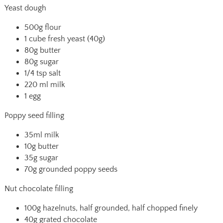
Yeast dough
500g flour
1 cube fresh yeast (40g)
80g butter
80g sugar
1/4 tsp salt
220 ml milk
1 egg
Poppy seed filling
35ml milk
10g butter
35g sugar
70g grounded poppy seeds
Nut chocolate filling
100g hazelnuts, half grounded, half chopped finely
40g grated chocolate