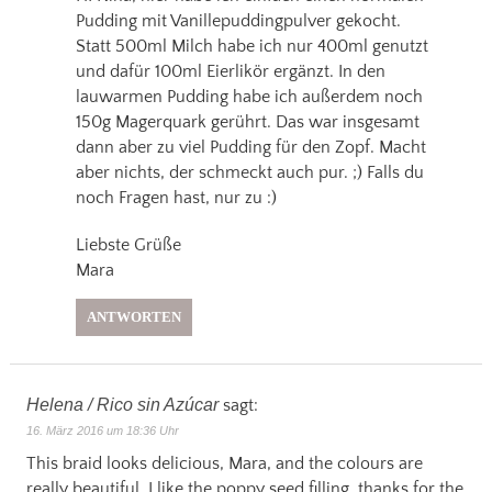
Pudding mit Vanillepuddingpulver gekocht.
Statt 500ml Milch habe ich nur 400ml genutzt
und dafür 100ml Eierlikör ergänzt. In den
lauwarmen Pudding habe ich außerdem noch
150g Magerquark gerührt. Das war insgesamt
dann aber zu viel Pudding für den Zopf. Macht
aber nichts, der schmeckt auch pur. ;) Falls du
noch Fragen hast, nur zu :)
Liebste Grüße
Mara
ANTWORTEN
Helena / Rico sin Azúcar
sagt:
16. März 2016 um 18:36 Uhr
This braid looks delicious, Mara, and the colours are
really beautiful. I like the poppy seed filling, thanks for the