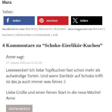
Mara
Teilen:
teilen
merken
teilen
Backen
Desserts
Kuchen
dessert
Veröffentlicht unter
|
|
•
Verschlagwortet mit
|
kuchen
rührkuchen
schokolade
süß
|
|
|
4 Kommentare zu “
Schoko-Eierlikör-Kuchen
”
Anne
sagt:
27. August 2012 um 11:11 Uhr
Leeeeeecker! Ich liebe Topfkuchen fast schon mehr als
aufwändige Torten. Und wenn Eierlikör auf Schoko trifft
ist das ja auch immer was feines :)
Liebe Grüße und einen feinen Start in die neue Woche!
Anne
ANTWORTEN