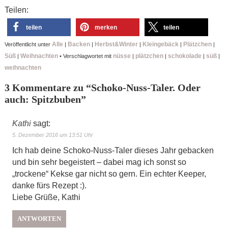
Teilen:
teilen
merken
teilen
Alle
Backen
Herbst&Winter
Kleingebäck
Plätzchen
Veröffentlicht unter
|
|
|
|
|
Süß
Weihnachten
nüsse
plätzchen
schokolade
süß
|
•
Verschlagwortet mit
|
|
|
|
weihnachten
3 Kommentare zu “
Schoko-Nuss-Taler. Oder
auch: Spitzbuben
”
Kathi
sagt:
5. Dezember 2016 um 13:51 Uhr
Ich hab deine Schoko-Nuss-Taler dieses Jahr gebacken
und bin sehr begeistert – dabei mag ich sonst so
„trockene“ Kekse gar nicht so gern. Ein echter Keeper,
danke fürs Rezept :).
Liebe Grüße, Kathi
ANTWORTEN