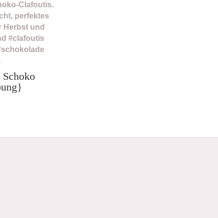
8
n Schoko
bung}