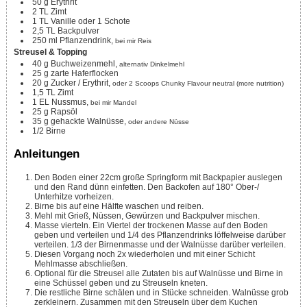
50
g
Erythrit
2
TL
Zimt
1
TL
Vanille oder 1 Schote
2,5
TL
Backpulver
250
ml
Pflanzendrink,
bei mir Reis
Streusel & Topping
40
g
Buchweizenmehl,
alternativ Dinkelmehl
25
g
zarte Haferflocken
20
g
Zucker / Erythrit,
oder 2 Scoops Chunky Flavour neutral (more nutrition)
1,5
TL
Zimt
1
EL
Nussmus,
bei mir Mandel
25
g
Rapsöl
35
g
gehackte Walnüsse,
oder andere Nüsse
1/2
Birne
Anleitungen
Den Boden einer 22cm große Springform mit Backpapier auslegen
und den Rand dünn einfetten. Den Backofen auf 180° Ober-/
Unterhitze vorheizen.
Birne bis auf eine Hälfte waschen und reiben.
Mehl mit Grieß, Nüssen, Gewürzen und Backpulver mischen.
Masse vierteln. Ein Viertel der trockenen Masse auf den Boden
geben und verteilen und 1/4 des Pflanzendrinks löffelweise darüber
verteilen. 1/3 der Birnenmasse und der Walnüsse darüber verteilen.
Diesen Vorgang noch 2x wiederholen und mit einer Schicht
Mehlmasse abschließen.
Optional für die Streusel alle Zutaten bis auf Walnüsse und Birne in
eine Schüssel geben und zu Streuseln kneten.
Die restliche Birne schälen und in Stücke schneiden. Walnüsse grob
zerkleinern. Zusammen mit den Streuseln über dem Kuchen