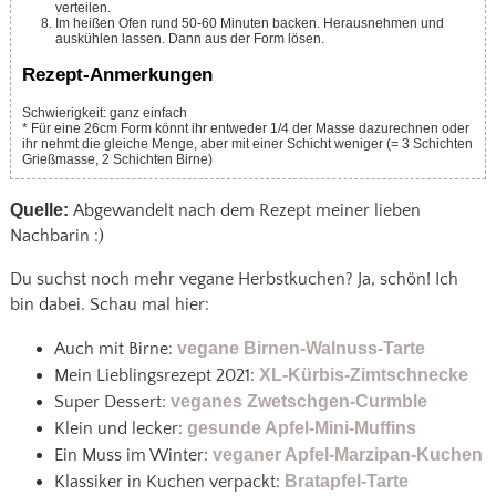
verteilen.
Im heißen Ofen rund 50-60 Minuten backen. Herausnehmen und
auskühlen lassen. Dann aus der Form lösen.
Rezept-Anmerkungen
Schwierigkeit: ganz einfach
* Für eine 26cm Form könnt ihr entweder 1/4 der Masse dazurechnen oder
ihr nehmt die gleiche Menge, aber mit einer Schicht weniger (= 3 Schichten
Grießmasse, 2 Schichten Birne)
Quelle:
Abgewandelt nach dem Rezept meiner lieben
Nachbarin :)
Du suchst noch mehr vegane Herbstkuchen? Ja, schön! Ich
bin dabei. Schau mal hier:
Auch mit Birne:
vegane Birnen-Walnuss-Tarte
Mein Lieblingsrezept 2021:
XL-Kürbis-Zimtschnecke
Super Dessert:
veganes Zwetschgen-Curmble
Klein und lecker:
gesunde Apfel-Mini-Muffins
Ein Muss im Winter:
veganer Apfel-Marzipan-Kuchen
Klassiker in Kuchen verpackt:
Bratapfel-Tarte