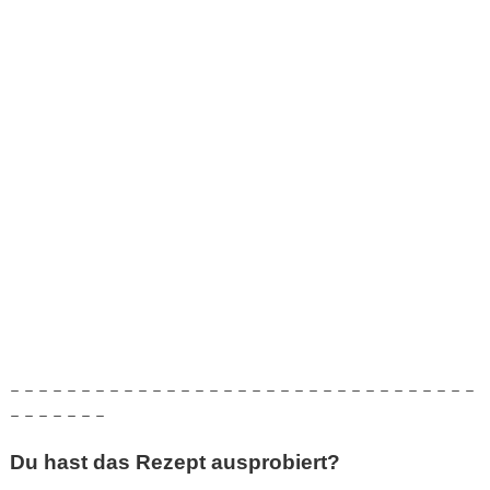
– – – – – – – – – – – – – – – – – – – – – – – – – – – – – – – – –
– – – – – – –
Du hast das Rezept ausprobiert?