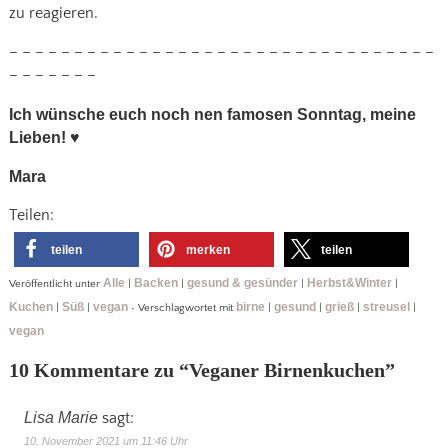
zu reagieren.
– – – – – – – – – – – – – – – – – – – – – – – – – – – – – – – – –
– – – – – – –
Ich wünsche euch noch nen famosen Sonntag, meine
Lieben!
♥
Mara
Teilen:
teilen
merken
teilen
Alle
Backen
gesund & gesünder
Herbst&Winter
Veröffentlicht unter
|
|
|
|
Kuchen
Süß
vegan
birne
gesund
grieß
streusel
|
|
•
Verschlagwortet mit
|
|
|
|
vegan
10 Kommentare zu “
Veganer Birnenkuchen
”
Lisa Marie
sagt:
10. November 2021 um 11:46 Uhr