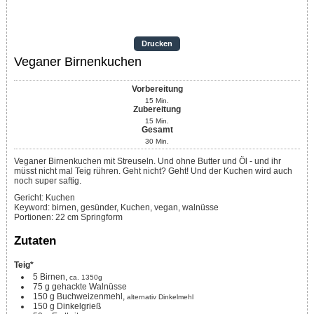
Drucken
Veganer Birnenkuchen
Vorbereitung
15
Min.
Zubereitung
15
Min.
Gesamt
30
Min.
Veganer Birnenkuchen mit Streuseln. Und ohne Butter und Öl - und ihr
müsst nicht mal Teig rühren. Geht nicht? Geht! Und der Kuchen wird auch
noch super saftig.
Gericht:
Kuchen
Keyword:
birnen, gesünder, Kuchen, vegan, walnüsse
Portionen
:
22
cm Springform
Zutaten
Teig*
5
Birnen,
ca. 1350g
75
g
gehackte Walnüsse
150
g
Buchweizenmehl,
alternativ Dinkelmehl
150
g
Dinkelgrieß