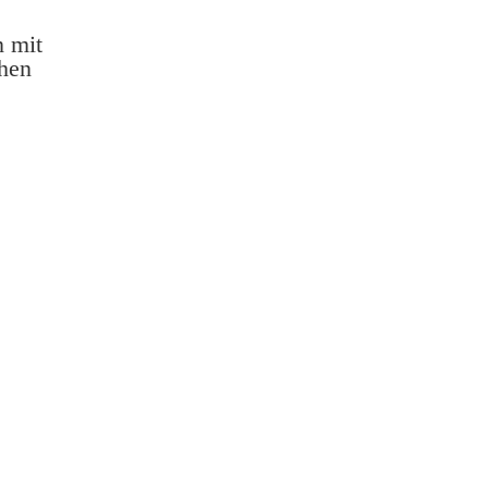
n mit
hen