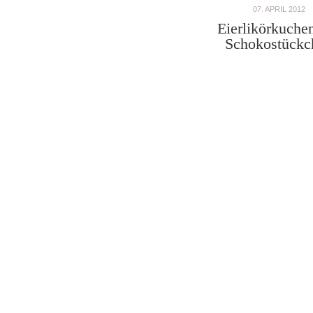
07. APRIL 2012
Eierlikörkuche
Schokostückc