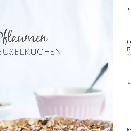
m
O
E
E
M