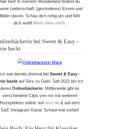
hier bist! In meinem Wunderland findest du
eine Leidenschaft: (gesünderes) Essen und
Bilder davon. Schau dich ruhig um und fühl
dich wohl!
Mehr über mich.
nlinebäckerin bei Sweet & Easy –
nie backt
Ich war bereits dreimal bei
Sweet & Easy -
nie backt
auf Sixx zu Gast. Seit 2021 bin ich
deren
Onlinebäckerin
. Mittlerweile gibt es
verschiedene Clips von mir mit weiteren
Rezeptideen online: auf
sixx-de
& auf dem
S&E Instagram Kanal. Schaut mal vorbei!
ein Buch: Ein Herz für Klassiker